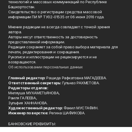
технологий и массовых коммуникаций по Республике
Башкортостан.
Свидетельство о регистрации средства массовой
информации ПИ № ТУ02-01535 от 06 июня 2016 года.
Мнение редакции не всегда совпадает с точкой зрения
автора.
Авторы несут ответственность за достоверность
предоставленной информации.
Редакция сохраняет за собой право выбора материала для
печати, редактирования и сокращения.
Рукописи и иллюстрации не рецензируются и не
возвращаются.
Об использовании персональных данных
Главный редактор:
Рашида Рафкатовна МАГАДЕЕВА.
Ответственный секретарь:
Гульназ РАХМЕТОВА.
Редакторы отделов:
Миляуша МУХАМЕТЬЯНОВА,
Раиля ГАЛЕЕВА,
Зульфия ХАННАНОВА.
Художественный редактор:
Факил МУСТАФИН.
Инженер по верстке:
Регина ШАФИКОВА.
БАНКОВСКИЕ РЕКВИЗИТЫ:
Филиал ПАО «БАНК УРАЛСИБ» в г.Уфа