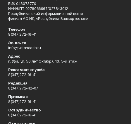
БИК 048073770
ИНН/КПП 0278066967/027843012
Республиканский информационный центр –
филиал АО ИД «Республика Башкортостан»
Телефон
8(347)272-16-41
Эл. почта
info@vatandash.ru
Адрес
г. Уфа, ул. 50 лет Октября, 13, 5-й этаж
Рекламная служба
8(347)272-16-41
Редакция
8(347)272-42-07
Приемная
8(347)272-16-41
Сотрудничество
8(347)272-16-41
Отдел кадров
8(347)272-42-07