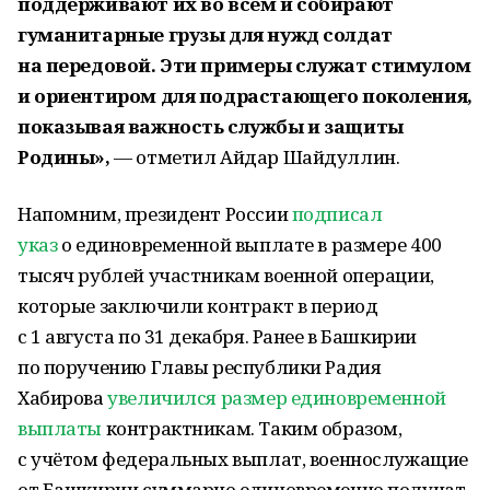
поддерживают их во всем и собирают
гуманитарные грузы для нужд солдат
на передовой. Эти примеры служат стимулом
и ориентиром для подрастающего поколения,
показывая важность службы и защиты
Родины»,
— отметил Айдар Шайдуллин.
Напомним, президент России
подписал
указ
о единовременной выплате в размере 400
тысяч рублей участникам военной операции,
которые заключили контракт в период
с 1 августа по 31 декабря. Ранее в Башкирии
по поручению Главы республики Радия
Хабирова
увеличился размер единовременной
выплаты
контрактникам. Таким образом,
с учётом федеральных выплат, военнослужащие
от Башкирии суммарно единовременно получат