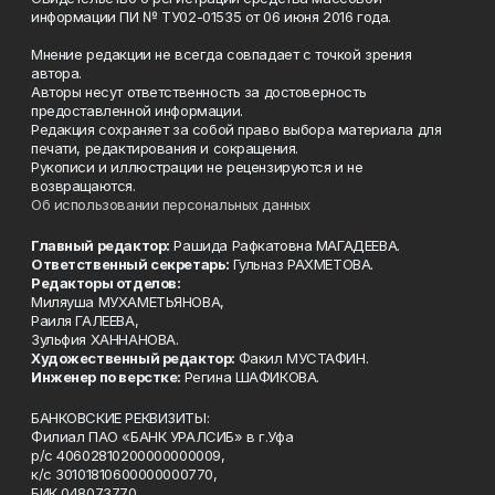
информации ПИ № ТУ02-01535 от 06 июня 2016 года.
Мнение редакции не всегда совпадает с точкой зрения
автора.
Авторы несут ответственность за достоверность
предоставленной информации.
Редакция сохраняет за собой право выбора материала для
печати, редактирования и сокращения.
Рукописи и иллюстрации не рецензируются и не
возвращаются.
Об использовании персональных данных
Главный редактор:
Рашида Рафкатовна МАГАДЕЕВА.
Ответственный секретарь:
Гульназ РАХМЕТОВА.
Редакторы отделов:
Миляуша МУХАМЕТЬЯНОВА,
Раиля ГАЛЕЕВА,
Зульфия ХАННАНОВА.
Художественный редактор:
Факил МУСТАФИН.
Инженер по верстке:
Регина ШАФИКОВА.
БАНКОВСКИЕ РЕКВИЗИТЫ:
Филиал ПАО «БАНК УРАЛСИБ» в г.Уфа
р/с 40602810200000000009,
к/с 30101810600000000770,
БИК 048073770