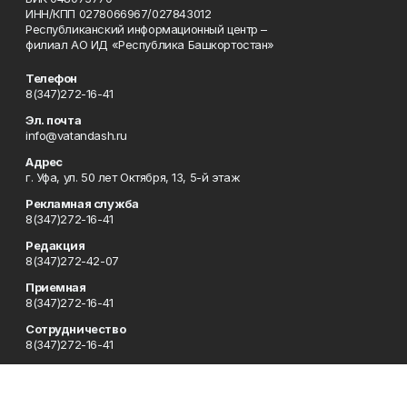
ИНН/КПП 0278066967/027843012
Республиканский информационный центр –
филиал АО ИД «Республика Башкортостан»
Телефон
8(347)272-16-41
Эл. почта
info@vatandash.ru
Адрес
г. Уфа, ул. 50 лет Октября, 13, 5-й этаж
Рекламная служба
8(347)272-16-41
Редакция
8(347)272-42-07
Приемная
8(347)272-16-41
Сотрудничество
8(347)272-16-41
Отдел кадров
8(347)272-42-07