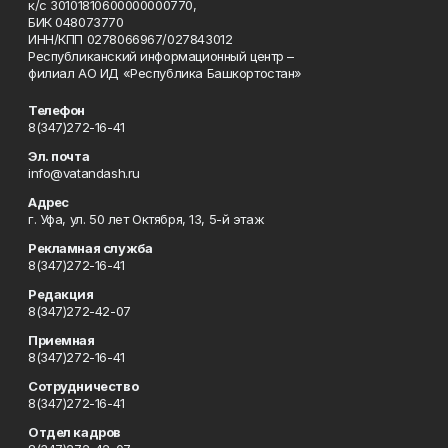
к/с 30101810600000000770,
БИК 048073770
ИНН/КПП 0278066967/027843012
Республиканский информационный центр –
филиал АО ИД «Республика Башкортостан»
Телефон
8(347)272-16-41
Эл. почта
info@vatandash.ru
Адрес
г. Уфа, ул. 50 лет Октября, 13, 5-й этаж
Рекламная служба
8(347)272-16-41
Редакция
8(347)272-42-07
Приемная
8(347)272-16-41
Сотрудничество
8(347)272-16-41
Отдел кадров