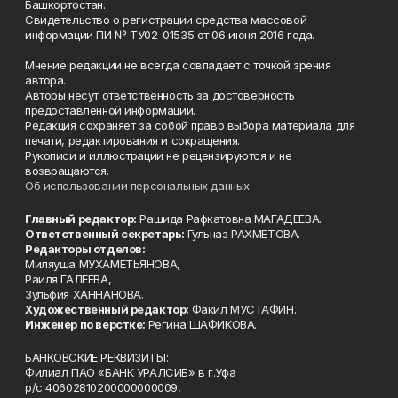
Башкортостан.
Свидетельство о регистрации средства массовой
информации ПИ № ТУ02-01535 от 06 июня 2016 года.
Мнение редакции не всегда совпадает с точкой зрения
автора.
Авторы несут ответственность за достоверность
предоставленной информации.
Редакция сохраняет за собой право выбора материала для
печати, редактирования и сокращения.
Рукописи и иллюстрации не рецензируются и не
возвращаются.
Об использовании персональных данных
Главный редактор:
Рашида Рафкатовна МАГАДЕЕВА.
Ответственный секретарь:
Гульназ РАХМЕТОВА.
Редакторы отделов:
Миляуша МУХАМЕТЬЯНОВА,
Раиля ГАЛЕЕВА,
Зульфия ХАННАНОВА.
Художественный редактор:
Факил МУСТАФИН.
Инженер по верстке:
Регина ШАФИКОВА.
БАНКОВСКИЕ РЕКВИЗИТЫ:
Филиал ПАО «БАНК УРАЛСИБ» в г.Уфа
р/с 40602810200000000009,