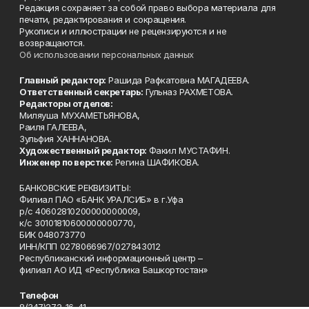
Редакция сохраняет за собой право выбора материала для
печати, редактирования и сокращения.
Рукописи и иллюстрации не рецензируются и не
возвращаются.
Об использовании персональных данных
Главный редактор:
Рашида Рафкатовна МАГАДЕЕВА.
Ответственный секретарь:
Гульназ РАХМЕТОВА.
Редакторы отделов:
Миляуша МУХАМЕТЬЯНОВА,
Раиля ГАЛЕЕВА,
Зульфия ХАННАНОВА.
Художественный редактор:
Факил МУСТАФИН.
Инженер по верстке:
Регина ШАФИКОВА.
БАНКОВСКИЕ РЕКВИЗИТЫ:
Филиал ПАО «БАНК УРАЛСИБ» в г.Уфа
р/с 40602810200000000009,
к/с 30101810600000000770,
БИК 048073770
ИНН/КПП 0278066967/027843012
Республиканский информационный центр –
филиал АО ИД «Республика Башкортостан»
Телефон
8(347)272-16-41