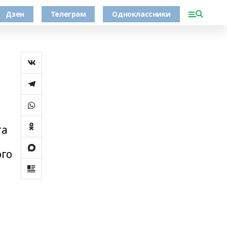
Дзен
Телеграм
Одноклассники
та
ого