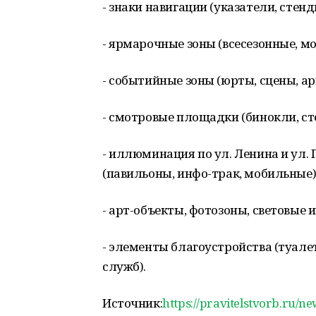
- знаки навигации (указатели, стенд
- ярмарочные зоны (всесезонные, м
- событийные зоны (юрты, сцены, ар
- смотровые площадки (бинокли, ст
- иллюминация по ул. Ленина и ул
(павильоны, инфо-трак, мобильные)
- арт-объекты, фотозоны, световые 
- элементы благоустройства (туале
служб).
Источник:
https://pravitelstvorb.ru/n