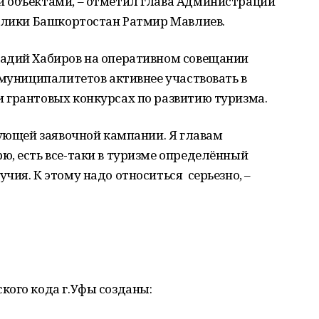
 объектами, – отметил глава Администрации
ублики Башкортостан Ратмир Мавлиев.
адий Хабиров на оперативном совещании
 муниципалитетов активнее участвовать в
 грантовых конкурсах по развитию туризма.
дующей заявочной кампании. Я главам
, есть все-таки в туризме определённый
чия. К этому надо относиться серьезно, –
кого кода г.Уфы созданы: