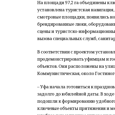
На площади 97,2 га объединены кл
установлена туристская навигация
смотровые площадки, появились н
брендированные люки, оборудован
сцены и туристско-информационные
вызова специальных служб, санита
В соответствии с проектом установ
продемонстрировать уфимцам и го
объектов. Они расположены на улиц
Коммунистическая, около Гостиног
– Уфа начала готовиться к празднов
задолго до юбилейной даты. В ходе
подошли к формированию удобного 
ключевые объекты притяжения и ме