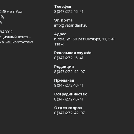
Телефон
ИБ» в г.Уфа
8(347)272-16-41
9,
Эл. почта
,
info@vatandash.ru
843012
Адрес
ационный центр –
г. Уфа, ул. 50 лет Октября, 13, 5-й
ка Башкортостан»
этаж
Рекламная служба
8(347)272-16-41
Редакция
8(347)272-42-07
Приемная
8(347)272-16-41
Сотрудничество
8(347)272-16-41
Отдел кадров
8(347)272-42-07