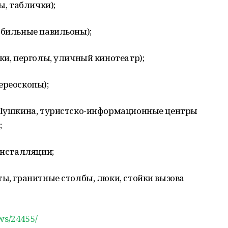
ы, таблички);
обильные павильоны);
ки, перголы, уличный кинотеатр);
ереоскопы);
. Пушкина, туристско-информационные центры
;
инсталляции;
ты, гранитные столбы, люки, стойки вызова
ews/24455/