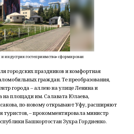
м и индустрия гостеприимства» сформирован
для городских праздников и комфортная
маломобильных граждан. Те преобразования,
нтр города – аллею на улице Ленина и
а на площади им. Салавата Юлаева,
Аксакова, по-новому открывают Уфу, расширяют
ия туристов, – прокомментировала министр
спублики Башкортостан Зухра Гордиенко.