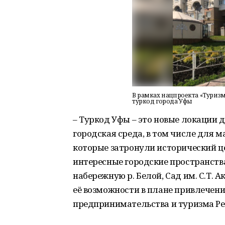
В рамках нацпроекта «Туриз
туркод города Уфы
– Туркод Уфы – это новые локации 
городская среда, в том числе для 
которые затронули исторический це
интересные городские пространств
набережную р. Белой, Сад им. С.Т. 
её возможности в плане привлечен
предпринимательства и туризма Ре