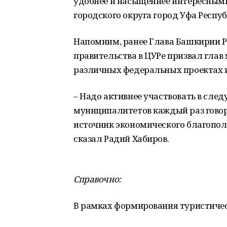
удобнее и насыщеннее интересными
городского округа город Уфа Респ
Напомним, ранее Глава Башкирии Р
правительства в ЦУРе призвал глав
различных федеральных проектах и
– Надо активнее участвовать в сле
муниципалитетов каждый раз говорю
источник экономического благополу
сказал Радий Хабиров.
Справочно:
В рамках формирования туристичес