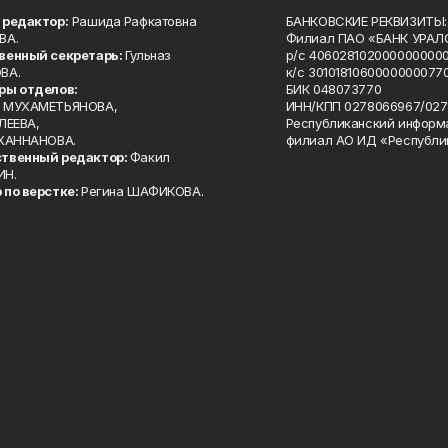
 редактор:
Рашида Рафкатовна
БАНКОВСКИЕ РЕКВИЗИТЫ:
ВА.
Филиал ПАО «БАНК УРАЛС
венный секретарь:
Гульназ
р/с 4060281020000000000
ВА.
к/с 30101810600000000770
ры отделов:
БИК 048073770
 МУХАМЕТЬЯНОВА,
ИНН/КПП 0278066967/027
ЛЕЕВА,
Республиканский информ
 ХАННАНОВА.
филиал АО ИД «Республи
твенный редактор:
Факил
ИН.
 по верстке:
Регина ШАФИКОВА.