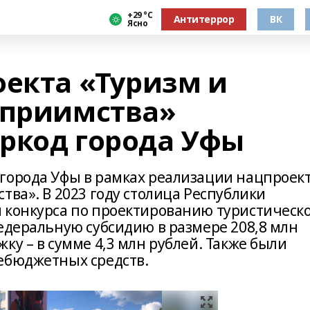
+29 °С
Антитеррор
ВК
Ясно
оекта «Туризм и
еприимства»
ркод города Уфы
города Уфы в рамках реализации нацпроек
тва». В 2023 году столица Республики
 конкурса по проектированию туристическ
едеральную субсидию в размере 208,8 млн
ку – в сумме 4,3 млн рублей. Также были
ебюджетных средств.