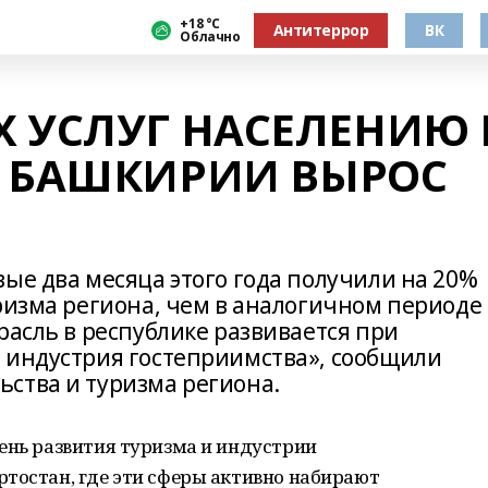
+18 °С
Антитеррор
ВК
Облачно
 УСЛУГ НАСЕЛЕНИЮ 
А БАШКИРИИ ВЫРОС
ые два месяца этого года получили на 20%
ризма региона, чем в аналогичном периоде
расль в республике развивается при
 индустрия гостеприимства», сообщили
ства и туризма региона.
ень развития туризма и индустрии
тостан, где эти сферы активно набирают