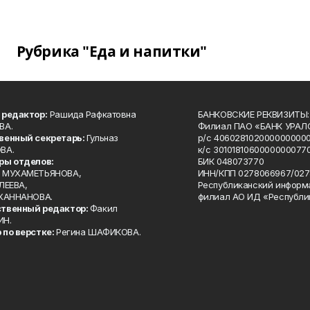
Рубрика "Еда и напитки"
 редактор:
Рашида Рафкатовна
БАНКОВСКИЕ РЕКВИЗИТЫ:
ВА.
Филиал ПАО «БАНК УРАЛС
венный секретарь:
Гульназ
р/с 4060281020000000000
ВА.
к/с 30101810600000000770
ры отделов:
БИК 048073770
 МУХАМЕТЬЯНОВА,
ИНН/КПП 0278066967/027
ЛЕЕВА,
Республиканский информ
 ХАННАНОВА.
филиал АО ИД «Республи
твенный редактор:
Факил
ИН.
 по верстке:
Регина ШАФИКОВА.