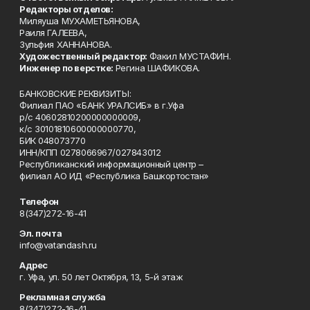
Редакторы отделов:
Миляуша МУХАМЕТЬЯНОВА,
Раиля ГАЛЕЕВА,
Зульфия ХАННАНОВА.
Художественный редактор:
Факил МУСТАФИН.
Инженер по верстке:
Регина ШАФИКОВА.
БАНКОВСКИЕ РЕКВИЗИТЫ:
Филиал ПАО «БАНК УРАЛСИБ» в г.Уфа
р/с 40602810200000000009,
к/с 30101810600000000770,
БИК 048073770
ИНН/КПП 0278066967/027843012
Республиканский информационный центр –
филиал АО ИД «Республика Башкортостан»
Телефон
8(347)272-16-41
Эл. почта
info@vatandash.ru
Адрес
г. Уфа, ул. 50 лет Октября, 13, 5-й этаж
Рекламная служба
8(347)272-16-41