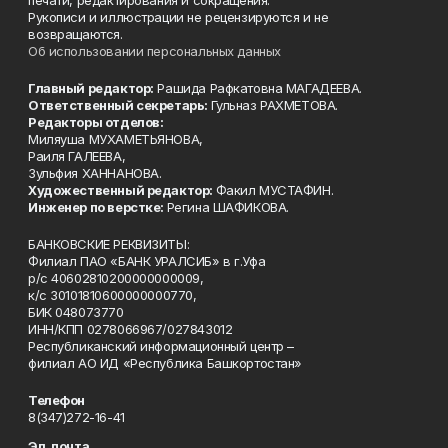
Рукописи и иллюстрации не рецензируются и не
возвращаются.
Об использовании персональных данных
Главный редактор:
Рашида Рафкатовна МАГАДЕЕВА.
Ответственный секретарь:
Гульназ РАХМЕТОВА.
Редакторы отделов:
Миляуша МУХАМЕТЬЯНОВА,
Раиля ГАЛЕЕВА,
Зульфия ХАННАНОВА.
Художественный редактор:
Факил МУСТАФИН.
Инженер по верстке:
Регина ШАФИКОВА.
БАНКОВСКИЕ РЕКВИЗИТЫ:
Филиал ПАО «БАНК УРАЛСИБ» в г.Уфа
р/с 40602810200000000009,
к/с 30101810600000000770,
БИК 048073770
ИНН/КПП 0278066967/027843012
Республиканский информационный центр –
филиал АО ИД «Республика Башкортостан»
Телефон
8(347)272-16-41
Эл. почта