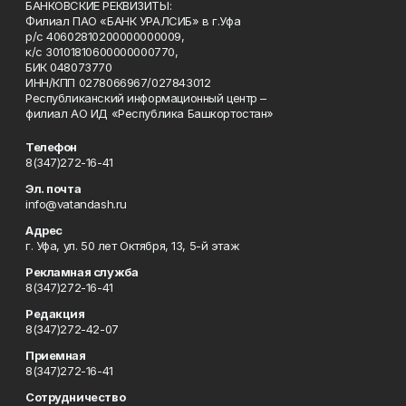
БАНКОВСКИЕ РЕКВИЗИТЫ:
Филиал ПАО «БАНК УРАЛСИБ» в г.Уфа
р/с 40602810200000000009,
к/с 30101810600000000770,
БИК 048073770
ИНН/КПП 0278066967/027843012
Республиканский информационный центр –
филиал АО ИД «Республика Башкортостан»
Телефон
8(347)272-16-41
Эл. почта
info@vatandash.ru
Адрес
г. Уфа, ул. 50 лет Октября, 13, 5-й этаж
Рекламная служба
8(347)272-16-41
Редакция
8(347)272-42-07
Приемная
8(347)272-16-41
Сотрудничество