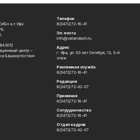
Телефон
ИБ» в г.Уфа
8(347)272-16-41
9,
Эл. почта
,
info@vatandash.ru
843012
Адрес
ационный центр –
г. Уфа, ул. 50 лет Октября, 13, 5-й
ка Башкортостан»
этаж
Рекламная служба
8(347)272-16-41
Редакция
8(347)272-42-07
Приемная
8(347)272-16-41
Сотрудничество
8(347)272-16-41
Отдел кадров
8(347)272-42-07