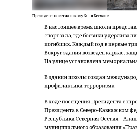
Президент посетил школу № 1 в Беслане
В настоящее время школа представ
спортзала, где боевики удерживал
погибших. Каждый год в первые три
Вокруг здания возведён каркас, з
На улице установлена мемориальная
В здании школы создан междунаро
профилактики терроризма.
В ходе посещения Президента соп
Президента в Северо-Кавказском фе
Республики Северная Осетия – Алан
муниципального образования «Прав