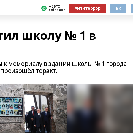
+26 °С
Антитеррор
ВК
Облачно
тил школу № 1 в
ы к мемориалу в здании школы № 1 города
а произошёл теракт.