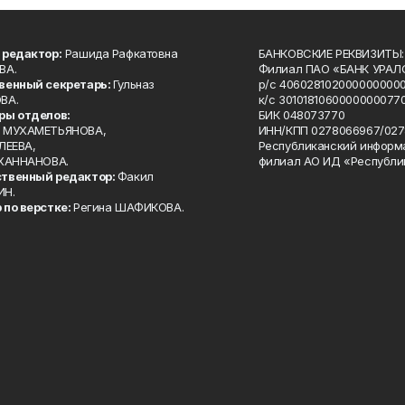
 редактор:
Рашида Рафкатовна
БАНКОВСКИЕ РЕКВИЗИТЫ:
ВА.
Филиал ПАО «БАНК УРАЛС
венный секретарь:
Гульназ
р/с 4060281020000000000
ВА.
к/с 30101810600000000770
ры отделов:
БИК 048073770
 МУХАМЕТЬЯНОВА,
ИНН/КПП 0278066967/027
ЛЕЕВА,
Республиканский информ
 ХАННАНОВА.
филиал АО ИД «Республи
твенный редактор:
Факил
ИН.
 по верстке:
Регина ШАФИКОВА.