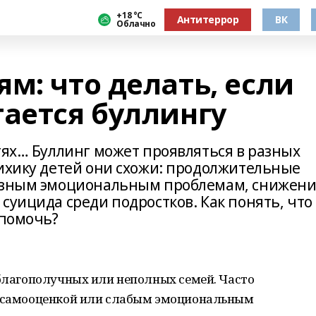
+18 °С
Антитеррор
ВК
Облачно
м: что делать, если
гается буллингу
тях… Буллинг может проявляться в разных
сихику детей они схожи: продолжительные
ьезным эмоциональным проблемам, снижен
суицида среди подростков. Как понять, что
 помочь?
еблагополучных или неполных семей. Часто
й самооценкой или слабым эмоциональным