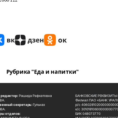
Рубрика "Еда и напитки"
 редактор:
Рашида Рафкатовна
БАНКОВСКИЕ РЕКВИЗИТЫ:
ВА.
Филиал ПАО «БАНК УРАЛС
венный секретарь:
Гульназ
р/с 4060281020000000000
ВА.
к/с 30101810600000000770
ры отделов:
БИК 048073770