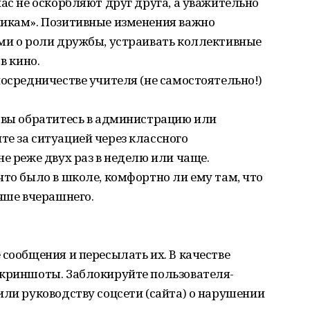
ас не оскорбляют друг друга, а уважительно
никам». Позитивные изменения важно
ами о роли дружбы, устраивать коллективные
в кино.
посредничестве учителя (не самостоятельно!)
, вы обратитесь в администрацию или
е за ситуацией через классного
е реже двух раз в неделю или чаще.
что было в школе, комфортно ли ему там, что
учше вчерашнего.
 сообщения и пересылать их. В качестве
скриншоты. Заблокируйте пользователя-
или руководству соцсети (сайта) о нарушении