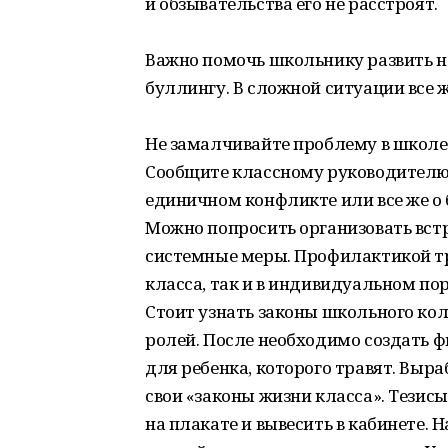
и обзывательства его не расстроят.
Важно помочь школьнику развить н
буллингу. В сложной ситуации все ж
Не замалчивайте проблему в школе
Сообщите классному руководителю. 
единичном конфликте или все же о 
Можно попросить организовать встр
системные меры. Профилактикой тр
класса, так и в индивидуальном по
Стоит узнать законы школьного ко
ролей. После необходимо создать ф
для ребенка, которого травят. Выр
свои «законы жизни класса». Тезис
на плакате и вывесить в кабинете. 