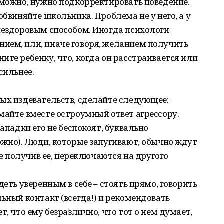
зможно, нужно подкорректировать поведение.
обвиняйте школьника. Проблема не у него, а у
нездоровым способом. Иногда психологи
ием, или, иначе говоря, желанием получить
ите ребенку, что, когда он расстраивается или
сильнее.
ых издевательств, сделайте следующее:
майте вместе остроумный ответ агрессору.
нападки его не беспокоят, буквально
ожно). Люди, которые запугивают, обычно ждут
не получив ее, переключаются на другого
деть уверенным в себе – стоять прямо, говорить
льный контакт (всегда!) и рекомендовать
т, что ему безразлично, что тот о нем думает,