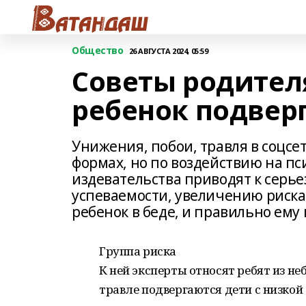
Общество
26 АВГУСТА 2024, 05:59
Советы родителя
ребенок подвер
Унижения, побои, травля в соцсе
формах, но по воздействию на п
издевательства приводят к сер
успеваемости, увеличению риска 
ребенок в беде, и правильно ему
Группа риска
К ней эксперты относят ребят из н
травле подвергаются дети с низко