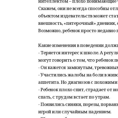
интеллектом – плохо понимающие ч
Скажем, они не всегда способны от
объектом издевательств может стат
внешность, «пятерочный» дневник, о
Возможно, ребенок просто недавно 
Какие изменения в поведении дол
- Теряется интерес к школе. А рег
могут говорить о том, что ребенок 
- Он кажется замкнутым, тревожны
- Участились жалобы на боли в живо
аппетита. Но диагнозов с похожими
- Ребенок плохо спит, страдает от 
спать, с трудом встает по утрам.
- Появились синяки, порезы, порванн
игрой или случайным падением.