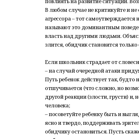
повлиять на развитие ситуации. Во
В любом случае не критикуйте и не 
агрессора – тот самоутверждается 
называют это доминантным поведен
власть над другими людьми. Объясн
злится, обидчик становится только 
Если школьник страдает от словесн
– на случай очередной атаки приду
Путь ребенок действует так, будто 
отшучивается (что сложно, но возм
другой реакции (злости, грусти) и, 
человека;
– посоветуйте ребенку быть и выгля
ясно и твердо, поддерживать зрите
обидчику остановиться. Пусть скаже