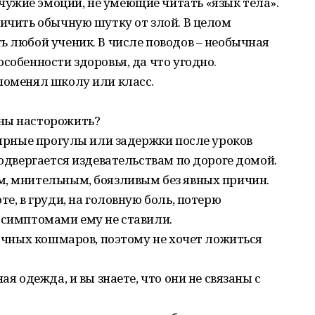
ужие эмоции, не умеющие читать «язык тела».
личить обычную шутку от злой. В целом
ь любой ученик. В числе поводов – необычная
собенности здоровья, да что угодно.
поменял школу или класс.
жны насторожить?
улярные прогулы или задержки после уроков
подвергается издевательствам по дороге домой.
м, мнительным, боязливым без явных причин.
те, в груди, на головную боль, потерю
 симптомами ему не ставили.
ночных кошмаров, поэтому не хочет ложиться
ая одежда, и вы знаете, что они не связаны с