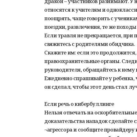
дракой – участников разнимают. У н
относятся к учителям и однокласс
поощрять, чаще говорить с ученик
поездки, развлечения, те же походы 
Если травля не прекращается, при 
свяжитесь с родителями обидчика.
Скажите им: если это продолжится
правоохранительные органы. Следит
руководителя, обращайтесь к нему н
Ежедневно спрашивайте у ребенка, 
он сделал, чтобы этот день стал л
Если речь о кибербуллинге
Нельзя отвечать на оскорбительные
доказательства нападок сделайте 
¬агрессора и сообщите провайдеру 