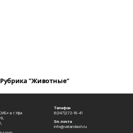
Рубрика "Животные"
Телефон
ИБ» в г.Уфа
8(347)272-16-41
9,
Эл. почта
,
info@vatandash.ru