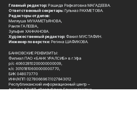
Главный редактор:
Рашида Рафкатовна МАГАДЕЕВА.
Ответственный секретарь:
Гульназ РАХМЕТОВА.
Редакторы отделов:
Миляуша МУХАМЕТЬЯНОВА,
Раиля ГАЛЕЕВА,
Зульфия ХАННАНОВА.
Художественный редактор:
Факил МУСТАФИН.
Инженер по верстке:
Регина ШАФИКОВА.
БАНКОВСКИЕ РЕКВИЗИТЫ:
Филиал ПАО «БАНК УРАЛСИБ» в г.Уфа
р/с 40602810200000000009,
к/с 30101810600000000770,
БИК 048073770
ИНН/КПП 0278066967/027843012
Республиканский информационный центр –
филиал АО ИД «Республика Башкортостан»
Телефон
8(347)272-16-41
Эл. почта
info@vatandash.ru
Адрес
г. Уфа, ул. 50 лет Октября, 13, 5-й этаж