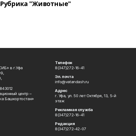
Рубрика "Животные"
Телефон
ИБ» в г.Уфа
8(347)272-16-41
9,
Эл. почта
,
info@vatandash.ru
843012
Адрес
ационный центр –
г. Уфа, ул. 50 лет Октября, 13, 5-й
ка Башкортостан»
этаж
Рекламная служба
8(347)272-16-41
Редакция
8(347)272-42-07