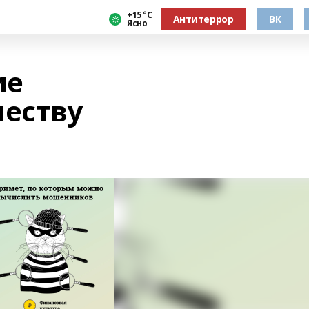
+15 °С
Антитеррор
ВК
Ясно
ие
еству