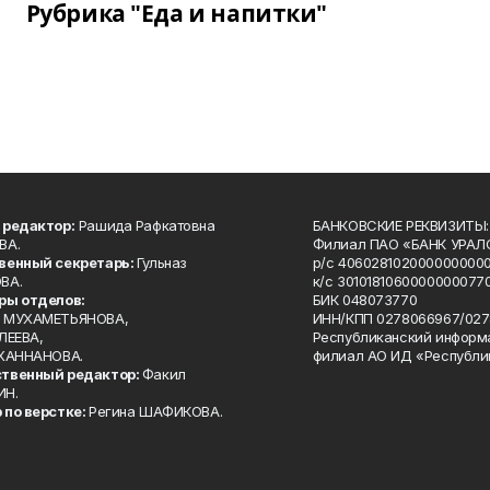
Рубрика "Еда и напитки"
 редактор:
Рашида Рафкатовна
БАНКОВСКИЕ РЕКВИЗИТЫ:
ВА.
Филиал ПАО «БАНК УРАЛС
венный секретарь:
Гульназ
р/с 4060281020000000000
ВА.
к/с 30101810600000000770
ры отделов:
БИК 048073770
 МУХАМЕТЬЯНОВА,
ИНН/КПП 0278066967/027
ЛЕЕВА,
Республиканский информ
 ХАННАНОВА.
филиал АО ИД «Республи
твенный редактор:
Факил
ИН.
 по верстке:
Регина ШАФИКОВА.