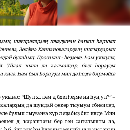
рҙың, шағирәләрҙең ижадынан һағыш һарҡып
Ғәниева, Зөлфиә Ханнановаларҙың шиғырҙарын
ндәй булаһың. Прозанан - һеҙҙеке. Һәм уҡыусы,
йлай. Уйлап ҡына ла ҡалмайҙар, был һорауҙы
 килә. Һәм был һорауҙы мин дә һеҙгә бирмәйсә
уҡығас: “Шул хәтлем дә бәхетһеҙме ни һуң ул?” –
ашҡаларҙың да шундай фекер тыуыуы тәбиғилер,
реле булып тыуғанға күрә лә яҙабыҙ бит инде. Мин
гәрешен дә, ҡараштағы бер генә сағылышты ла,
 һ.б. бик ваҡ һәм һиҙелмәҫ мөнәсәбәт ньюанстарын