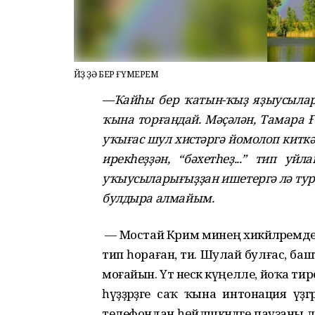
ЙӨҘ ҘӘ БЕР ҒҮМЕРЕМ
—Ҡайһы бер ҡатын-ҡыҙ яҙыусыла
ҡына торғандай. Мәҫәлән, Тамара 
уҡығас шул хистәргә йомолоп киткә
ирекһеҙҙән, “бәхетһеҙ...” тип у
уҡыусыларығыҙҙан ишетергә лә тура
булдыра алмайым.
— Мостай Кәрим минең хикәйәләремде 
тип һораған, ти. Шулай булғас, б
моғайын. Үтә нескә күңелле, йоҡа ти
һүҙҙәрҙәге саҡ ҡына интонация үҙ
телефондан һөйләшкәнәдәге паузаны ла