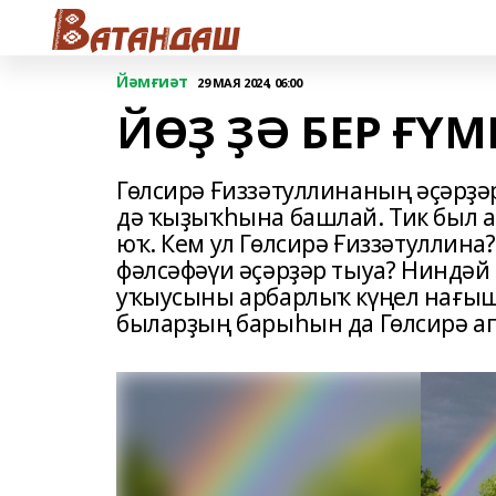
Йәмғиәт
29 МАЯ 2024, 06:00
ЙӨҘ ҘӘ БЕР ҒҮ
Гөлсирә Ғиззәтуллинаның әҫәрҙә
дә ҡыҙыҡһына башлай. Тик был а
юҡ. Кем ул Гөлсирә Ғиззәтуллина
фәлсәфәүи әҫәрҙәр тыуа? Ниндәй
уҡыусыны арбарлыҡ күңел нағыш
быларҙың барыһын да Гөлсирә а