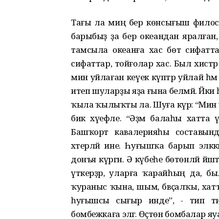
Тағы ла миңә бер көнсығыш филос
барыбыҙ ҙа бер океандан яралған
тамсыла океанға хас бөтә сифатта
сифаттар, тойғолар хас. Был хистәр һ
мин уйлаған кеүек күптәр уйлай һәм
итеп шуларҙы яҙа ғына белмәй. Йәки 
ҡыла ҡылыҡты ла. Шуға күрә: “Мин у
бик хәүефле. “Әҙәм балаһы хатта 
Башҡорт кавалерияһы составынд
хәтерләй ине. Һуғышҡа барып эләкк
донъя күргән. Ә күбеһе бөтөнләй йәштәр
үткерҙәр, уларға ҡарайһың да, бы
ҡураныс ҡына, шым, бвҫалҡы, хатта
һуғышсы сығыр инде”, - тип т
бомбежкаға эләгә. Өҫтөн бомбалар яу