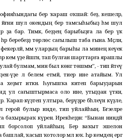
офияһындағы бер ҡараш оҡшай: беҙ, кешеләр,
, йәғни шул окендың бер тамсыһыбыҙ һәм шул
р ҙа бар. Тимәк, беҙҙең барыбыҙға ла бер үк
әр беребеҙҙә төрлөсә сағылыш таба ғына. Мәҫәлән,
 фекерләй, әммә уларҙың барыһы ла минең кеүек
һәр кем үҙе йәшәгән, тап булған шарттарға ярашлы
лай булмам, мин был көнгә төшмәм”, - тип әйтеү
үҙен-үҙе лә белем етмәй, тиер ине атайым. Ул
а хеҙмәт иткән. Һуғышҡа китеп барыуҙарын
әндә ул сағыштырмаса оло ине, утыҙҙан үткән,
. Ҡарап-күҙәтеп ултыра, берәүҙәре бәһлеүән кәүҙәле,
л герой булыр инде, тип уйлайһың. Бәғзеләре
 бахырыраҡ күренә. Ирекһеҙҙән: “Бынан ниндәй
ип борсолоп уйлайһың. Бер ваҡыт эшелон
а башлай, ҡасып ҡотолор әмәл юҡ. Һәр кемдең ергә