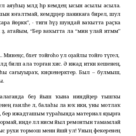
ул аяуһыҙ мәлдә һәр кемдең ысын асылы асыла.
шын юғалтмай, кемдәрҙер паникаға бирелә, шул
 ҡара йөрәккә”, - тигән һүҙ шундай ваҡытта раҫҡа
ҙә, атайым, “Бер ваҡытта ла “мин улай итмәм”
ә... Минеңсә, бәхет тойғоһо ул оҙайлы тойғо түгел, ә
лдә биләп ала торған хис. Ә ижад иткән кешенең,
раһы сағыуыраҡ, киҫкенерәктер. Был – булмыш,
ы.
баһалағанда беҙ йыш ҡына ниндәйҙер тышҡы
енең ғаиләһе лә, балаһы ла юҡ икән, уны мотлаҡ
аҡыт, бер ижадташым тураһында материал яҙырға
ормай, инде әллә нисәмә йыл ремонтын тамамлай
ыс рухи тормош менән йәшәй ул! Уның фекеренең