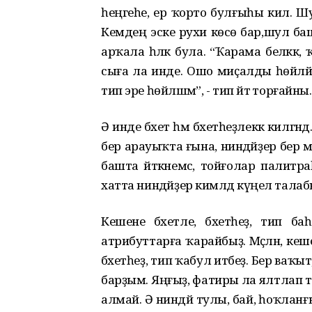
һеңгеһе, ер ҡорто булғыһы килә. Ш
Кемдең эске рухи көсө бар,шул ба
арҡала һәләк була. “Ҡарама беләккә,
сыға ла инде. Ошо миҫалды һөйләй 
тип эре һөйләшмә”, - тип әйтә торғайны.
Ә инде бәхет һәм бәхетһеҙлеккә килгәнд
бер арауыҡта ғына, ниндәйҙер бер мә
башта әйткәнемсә, тойғолар палит
хатта ниндәйҙер кимәлдә күңел талаб
Кешене бәхетле, бәхетһеҙ, тип 
атрибуттарға ҡарайбыҙ. Мәҫәлән, кеш
бәхетһеҙ, тип ҡабул итәбеҙ. Бер в
барҙым. Яңғыҙ, фатиры ла ялтлап т
алмай. Ә ниндәй тулы, бай, һоҡланғ