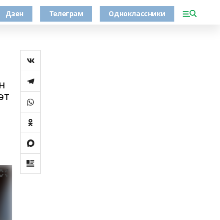
Дзен
Телеграм
Одноклассники
н
әт