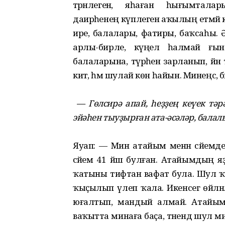
тәрәнлегенә, яһаған һығымта
даирәһенең күплегенә аҡылың етмәй ки
ире, балалары, фатиры, баҡсаһы. Ә у
арлы-бирле, күңел һалмай ғына
балаларына, түрәһенә зарланып, йән
китә, һәм шулай көн һайын. Минеңсә, 
— Гөлсирә апай, һеҙҙең кеүек тә
эйәһен тыуҙырған ата-әсәләр, бала
Яуап: — Мин атайым менән әсәйемд
әсәйемә 41 йәш булған. Атайымдың я
ҡатыны тифтан вафат була. Шул ҡ
ҡыҫылып үлеп ҡала. Икенсегә өйл
юғалтып, мандый алмай. Атайым 
ваҡытта минаға баҫа, тәнендә шул