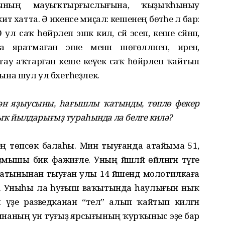
ларының мауыҡтырғыслығына, ҡыҙыҡһыныу
тә хатта. Ә икенсе миҫал: кешенең бөтәһе лә бар:
л саҡ һөйрәлеп эшкә килә, сәй эсеп, кеше сәйнәп,
 яратмаған эше менән шөғөлләнеп, иренә,
ә тау аҡтарған кеше кеүек саҡ һөйрәлеп ҡайтып
бына шул ул бәхетһеҙлек.
рән яҙыусыны, һағышлы ҡатынды, төплө фекер
лыҡ йылдарығыҙ тураһында ла белге килә?
ең төпсөк балаһы. Мин тыуғанда атайыма 51,
ҙмышы бик фажиғәле. Уның йәшләй өйләнгән тәүге
атынынан тыуған улы 14 йәшендә молотилкаға
әнә. Уныһы ла һуғыш ваҡытында һаулығын ныҡ
үҙе разведканан “тел” алып ҡайтып килгән
 минаның ун туғыҙ ярсығының ҡурҡыныс эҙе бар