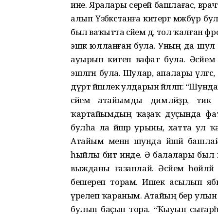
ине. Яралары серей башлағас, врачтар
алып Үзбәкстанға китергә мәжбүр б
был ваҡытта әсәйем дә, тол ҡалған 
эшкә юлланған була. Уның да шул 
ауырып китеп вафат була. Әсәйе
эшләгән була. Шулар, апалары үлгәс,
дүрт йәшлек улдарын йәлләп: “Шунда
әсәйемә атайымды димләйҙәр, тик
ҡартайымдың ҡаҙаҡ дуҫында фатирҙ
булһа ла йәшәр урыны, хатта ул ҡ
Атайым менән шунда йәшәй башлай
һыйлы бит инде. Ә балалары был 
выжданы ғазаплай. Әсәйем һөйләй
бешереп торам. Ишек асылып яб
үрелеп ҡараным. Атайың бер улын етәк
булып баҫып тора. “Ҡыуып сығарһа