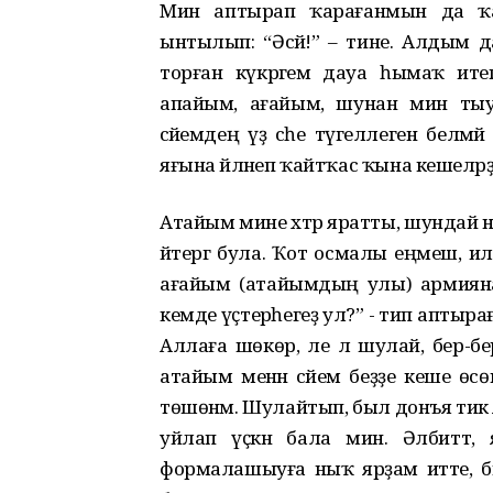
Мин аптырап ҡарағанмын да ҡ
ынтылып: “Әсәй!” – тине. Алдым
торған күкрәгемә дауа һымаҡ ите
апайым, ағайым, шунан мин тыу
әсәйемдең үҙ әсәһе түгеллеген белм
яғына әйләнеп ҡайтҡас ҡына кешеләрҙә
Атайым мине хәтәр яратты, шундай ны
әйтергә була. Ҡот осмалы еңмеш, ил
ағайым (атайымдың улы) армиянан 
кемде үҫтерәһегеҙ ул?” - тип аптыр
Аллаға шөкөр, әле лә шулай, бер-б
атайым менән әсәйем беҙҙе кеше өсө
төшөнәм. Шулайтып, был донъя тик 
уйлап үҫкән бала мин. Әлбиттә,
формалашыуға ныҡ ярҙам итте, 