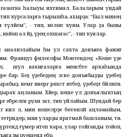
а ғазапҡа һалыуы ихтимал. Балаларым ундай
”, - тип ҡурсаларға тырышһа, ахырҙа: “Был минең
 түләйем”, - тип, көлөп ҡуям. Улар ҙа быны
өйөп ал әйҙә, үҙеңә оҡшағас”, - тип ҡуялар.
мдән анализлайым һәм ул саҡта донъяға фажиғәә
ҡуям. Француз философы Монтендең: «Кеше үҙе
л, ә шул ваҡиғаларға мөнәсәбәте арҡаһында
әре бар. Беҙ үҙебеҙҙең эске донъябыҙҙы үҙебеҙ
быҙ, кемгә инергә рөхсәт итәбеҙ, үҙебеҙгә бәйләнгән.
ыраҡ аңланым. Хәйер, кеше ул донъялыҡтың
ргә ебәрелгән рухи зат, тип уйлайым. Шундай бер
әгә килә лә, мин кешеләрҙе бөтөнләй аңламайым,
трәндерә, мин уларҙы яратмай башланым, ти.
 сүрәтендә ғүмер итеп ҡара, улар тойғанды тойоп,
а әҙәм рәүешендә ебәрә.