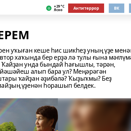
+29 °С
Антитеррор
ВК
Ясно
МЕРЕМ
рен уҡыған кеше һис шикһеҙ уның үҙе менә
втор хаҡында бер ерҙә лә тулы ғына мәғлүм
? Ҡайҙан унда бындай һағышлы, тәрән,
 йәшәйеш алып бара ул? Меңәрәгән
тары ҡайҙан әҙибәлә? Ҡыҙыҡмы? Беҙ
пайҙың үҙенән һорашып белдек.