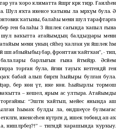
 уға ҡоро климатта йәшәргә кәрәк тиҙәр. Ғаиләһен
ула. Шул яҡта икенсе ҡатыны ла мәрхүм була. Ә
фронтовик ҡатыны, балаһы менән шул тарафтарға
бер генә балаһы 3 йәшлек сағында ҡапыл ғына
м шул ваҡытта атайымдың балдыҙҙары менән
 атайым менән уның әсәйһеҙ ҡалған ун йәшлек һәм
й шәп абзыйыбыҙ бар, фронттан ҡайтҡан”, - тип,
 балалары барлығын ғына әйтмәйҙәр. Әсәйем
а торған була, йәғни тауыҡ кетәгендәй генә
аҙаҡ бабай алып биргән һыйыры булған була.
ҙар, бер көн үтә, ике көн. Һыйырлы тормош
ваҡытта – кешелә, ярым ас ултыра. Атайымды
 торғайны: “Эштән ҡайтып, мейес янында аш
ылған һымаҡ булды ла, өндәшеүсе булмағас
ләгән, икенсеһен күтәргән дә, ишек төбөндә ап-аҡ
, нишләрбеҙ?!” – тигәндәй ҡарашында ҡурҡыу.