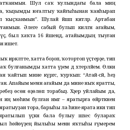
атҡанмын. Шул саҡ ҡулындағы бала миңә
 да, ҡыҙымды юғалтыу ҡайғыһынан ҡанһырап
п ҡыҫҡанмын”. Шулай йәшәп китәләр. Артабан
ғанмын. Әлеге сабый булып килгән ағайым,
әй үҫә, был хаҡта 16 йәшендә, атайымдың тыуған
н ишетә.
ҡ иркәләтте, хатта боҙоп, ҡотортоп үҫтерҙе, тип
аҡ булғанымды хатта үҙем дә хәтерләйем. Өлкән
ҡайтып мине күргәс, ҡурҡып: “Атай-әсәй, һеҙ
аған. Апайым менән ағайым да мине ныҡ яратты,
еребеҙ өсөн өҙөлөп торабыҙ. Хәҙер уйлайым да,
н иң мөһим булған нәмәгә – яратырға өйрәткәнен
яратыуҙан тора, барыһы ла һине ярата икән тип
 яратылып үҫкән бала булыу шәхес булараҡ
был һөйөүҙең йылыһы менән яҡтыһы ғүмерем