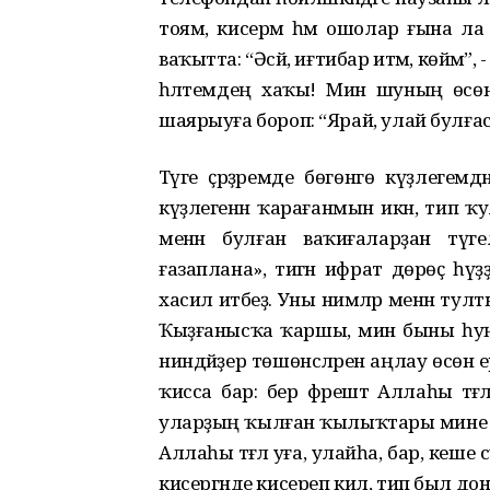
тоям, кисерәм һәм ошолар ғына л
ваҡытта: “Әсәй, иғтибар итмә, көймә
һәләтемдең хаҡы! Мин шуның өсөн
шаярыуға бороп: “Ярай, улай булғас, к
Тәүге әҫәрҙәремде бөгөнгө күҙлеге
күҙлегенән ҡарағанмын икән, тип 
менән булған ваҡиғаларҙан түге
ғазаплана», тигән ифрат дөрөҫ һүҙҙ
хасил итәбеҙ. Уны нимәләр менән тултыра
Ҡыҙғанысҡа ҡаршы, мин быны һуң
ниндәйҙер төшөнсәләрен аңлау өсөн е
ҡисса бар: бер фәрештә Аллаһы тәғәл
уларҙың ҡылған ҡылыҡтары мине те
Аллаһы тәғәлә уға, улайһа, бар, кеше
кисергәнде кисереп кил, тип был донъяғ