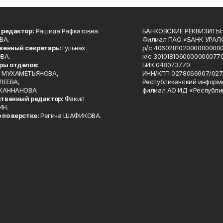
 редактор:
Рашида Рафкатовна
БАНКОВСКИЕ РЕКВИЗИТЫ:
ВА.
Филиал ПАО «БАНК УРАЛС
венный секретарь:
Гульназ
р/с 4060281020000000000
ВА.
к/с 30101810600000000770
ры отделов:
БИК 048073770
 МУХАМЕТЬЯНОВА,
ИНН/КПП 0278066967/027
ЛЕЕВА,
Республиканский информ
 ХАННАНОВА.
филиал АО ИД «Республи
твенный редактор:
Факил
ИН.
 по верстке:
Регина ШАФИКОВА.