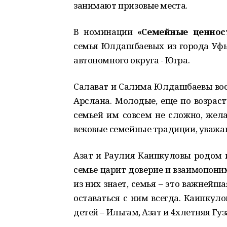
занимают призовые места.
В номинации
«Семейные ценн
ос
семья Юлдашбаевых из города Уфы
автономного округа - Югра.
Салават и Салима Юлдашбаевы вос
Арслана. Молодые, еще по возраст
семьей им совсем не сложно, жел
вековые семейные традиции, уважа
Азат и Раулия Каипкуловы родом и
семье царит доверие и взаимопоним
из них знает, семья – это важнейш
оставаться с ним всегда. Каипкуло
детей – Ильгам, Азат и 4хлетняя Гуз