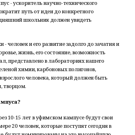
мпус - ускоритель научно-технического
сократит путь от идеи до конкретного
годняшний школьник должен увидеть
 - человек и его развитие задолго до зачатия и
оровье, жизнь, его состояние, возможность
азал, представлено в лабораториях нашего
зеленой химии, карбоновых полигонов,
зрослого человека, который должен быть
, творцом.
ампуса?
через 10-15 лет в уфимском кампусе будут свои
ере 20 человек, которые поступят сегодня в
усе, будут номинированы на это высочайшую