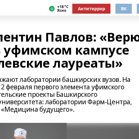
+18 °С
Антитеррор
ВК
Ясно
лентин Павлов: «Верю
 в уфимском кампусе
елевские лауреаты»
езжают лаборатории башкирских вузов. На
 2 февраля первого элемента уфимского
тельские проекты Башкирского
университета: лаборатории Фарм-Центра,
 «Медицина будущего».