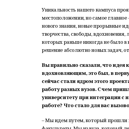
Уникальность нашего кампуса проявл
местоположении, но самое главное
нового знания, новые прорывные ид
творчества, свободы, вдохновения,
которых раньше никогда не было в 
решение абсолютно новых задач, о
Вы правильно сказали, что идея 
вдохновляющим, это был, в перву
сейчас стали ядром этого проект
работу разных вузов. С чем при
университету при интеграции с 
работе? Что стало для вас вызов
– Мы идем путем, который прошли 
факультеты. Мы из вуза, который л