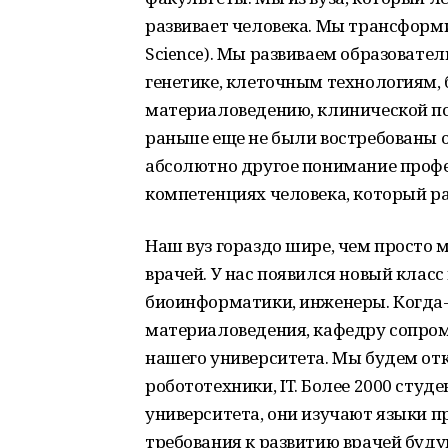
развивает человека. Мы трансформи
Science). Мы развиваем образоват
генетике, клеточным технологиям,
материаловедению, клинической пси
раньше еще не были востребованы о
абсолютно другое понимание профес
компетенциях человека, который ра
Наш вуз гораздо шире, чем просто 
врачей. У нас появился новый клас
биоинформатики, инженеры. Когда-
материаловедения, кафедру сопрома
нашего университета. Мы будем от
робототехники, IT. Более 2000 сту
университета, они изучают языки 
требования к развитию врачей буду