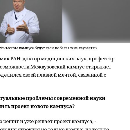
в уфимском кампусе будут свои нобелевские лауреаты»
мик РАН, доктор медицинских наук, профессор
 возможности Межвузовский кампус открывает
оделился своей главной мечтой, связанной с
актуальные проблемы современной науки
шить проект нового кампуса?
 решит и уже решает проект кампуса, -
егодня строится не только кампус, не только