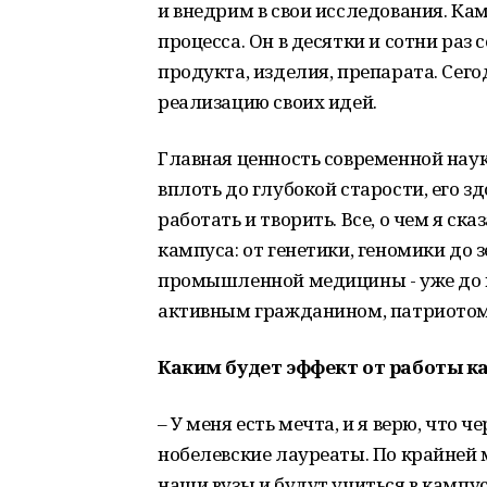
и внедрим в свои исследования. Ка
процесса. Он в десятки и сотни раз 
продукта, изделия, препарата. Се
реализацию своих идей.
Главная ценность современной науки
вплоть до глубокой старости, его зд
работать и творить. Все, о чем я ск
кампуса: от генетики, геномики до 
промышленной медицины - уже до в
активным гражданином, патриотом
Каким будет эффект от работы к
– У меня есть мечта, и я верю, что 
нобелевские лауреаты. По крайней м
наши вузы и будут учиться в камп