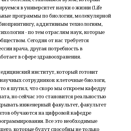
руемся в университет науки о жизни (Life
ельные программы по биологии, молекулярной
 биопринтингу, аддитивным технологиям,
хологии - по тем отраслям наук, которые
бществом. Сегодня от нас требуется
сии врача, другая потребность в
ботает в сфере здравоохранения.
медицинский институт, который готовит
с научных сотрудников: клеточные биологи,
то я шутил, что скоро мы откроем кафедру
та, но сейчас это становится реальностью
крывать инженерный факультет, факультет
дентов обучаются на цифровой кафедре
программирования. Все это необходимые
щего, которые будут способны не только