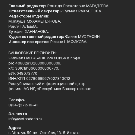
Главный редактор:
Рашида Рафкатовна МАГАДЕЕВА.
Ответственный секретарь:
Гульназ РАХМЕТОВА.
Редакторы отделов:
Миляуша МУХАМЕТЬЯНОВА,
Раиля ГАЛЕЕВА,
Зульфия ХАННАНОВА.
Художественный редактор:
Факил МУСТАФИН.
Инженер по верстке:
Регина ШАФИКОВА.
БАНКОВСКИЕ РЕКВИЗИТЫ:
Филиал ПАО «БАНК УРАЛСИБ» в г.Уфа
р/с 40602810200000000009,
к/с 30101810600000000770,
БИК 048073770
ИНН/КПП 0278066967/027843012
Республиканский информационный центр –
филиал АО ИД «Республика Башкортостан»
Телефон
8(347)272-16-41
Эл. почта
info@vatandash.ru
Адрес
г. Уфа, ул. 50 лет Октября, 13, 5-й этаж