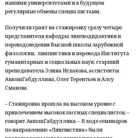
нашими университетами и в будущем
регулярные обмены специалистами
.
Получили грант на стажировку сразу четыре
представителя
кафедры лингводидактики и
переводоведения
Высшей школы зарубежной
филологии, лингвистики и перевода Института
гуманитарных и социальных наук
:
старший
преподаватель Элина
Исхакова
,
ассистенты
Аккош
Габдуллина
, Олег Терентьев и Алсу
Смакова
.
– Стажировка
прошла
на высоком уровне с
привлечением высококлассных специалистов,
–
говорит
Аккош
Габдуллина
.
–
В
ходе семинаров
по направлению «Л
ингвистика
»
были