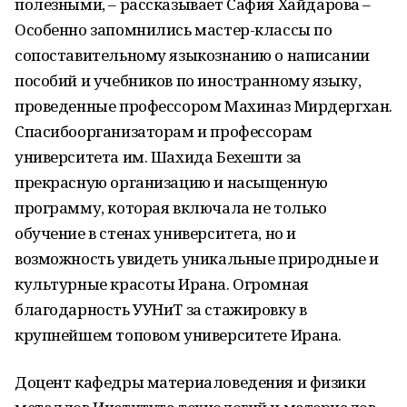
полезными
, – рассказывает
Сафия
Ха
йдарова
–
Особенно запомнились мастер-классы
по
сопоставительному языкознанию о написании
пособий и учебников по иностранному языку
,
проведенные пр
офессором
Махиназ
Мирдергхан
.
Спасибо
организаторам и профессорам
университета
им.
Шахида
Бехешти
за
прекрасную организацию и
насыщенную
программу
, которая включала не только
обучение в стенах университета, но и
возможность увидеть уникальные природные и
культурные красоты Ирана. Огромная
благодарность
УУНиТ
за
стажировку
в
крупнейшем
топовом
университете Ирана
.
Д
оцент кафедры мате
риаловедения и физики