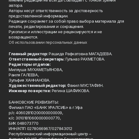
Мнение редакции не всегда совпадает с точкой зрения
автора.
Авторы несут ответственность за достоверность
предоставленной информации.
Редакция сохраняет за собой право выбора материала для
печати, редактирования и сокращения.
Рукописи и иллюстрации не рецензируются и не
возвращаются.
Об использовании персональных данных
Главный редактор:
Рашида Рафкатовна МАГАДЕЕВА.
Ответственный секретарь:
Гульназ РАХМЕТОВА.
Редакторы отделов:
Миляуша МУХАМЕТЬЯНОВА,
Раиля ГАЛЕЕВА,
Зульфия ХАННАНОВА.
Художественный редактор:
Факил МУСТАФИН.
Инженер по верстке:
Регина ШАФИКОВА.
БАНКОВСКИЕ РЕКВИЗИТЫ:
Филиал ПАО «БАНК УРАЛСИБ» в г.Уфа
р/с 40602810200000000009,
к/с 30101810600000000770,
БИК 048073770
ИНН/КПП 0278066967/027843012
Республиканский информационный центр –