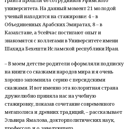
гранта прошли 46 сотрудников
Уфимского
университета.
На данный момент 21 молодой
ученый находится на стажировке
:
4 – в
Объединенных Арабских Эмиратах, 8 – в
Казахстане, а 9
сейчас
постигают опыт
и
знакомятся с коллегами
в
Университет
е
имени
Шахида
Бехешти
Исламской республики Иран
.
– В моем детстве родители оформляли подписку
на книги со сказками народов
мира
и я очень
хорошо запомнила серию с персидскими
сказками. И вот именно эта колоритная страна
дружелюбно приняла нас на учебную
стажировку, показав сочетание современного
мегаполиса и древних традиций, – рассказывает
Эльвира
Ямалова
, доктор
полит
ических наук
,
профессор,
и.о
.
зав
едующего