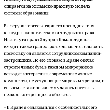
опирается на
исламско
-иранскую модель
системы образования.
В сферу интересов
старшего
преподавател
я
кафедры экологического и трудового права
Института права
Эдуарда
Камалетдинова
входит
также
градостроительная деятельность
,
поскольку он является
сотрудник
ом
компании-
застройщика
.
По его словам, в Иране
сейчас
строительный бум, в каждом микрорайоне
возвод
ят интересные, совреме
нные
жилые
комплексы, не уступающие мировым трендам,
и
во время стажировки ему удалось посетить
несколько
строящи
х
ся объект
ов
.
– В
Иране
я
ознакомился с особенностями
его