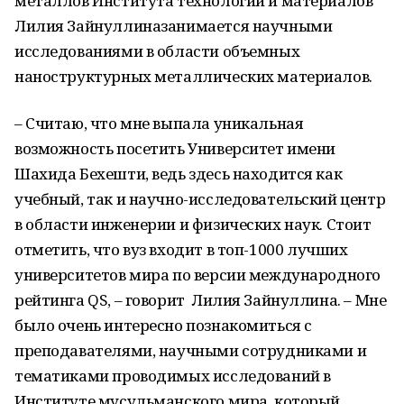
металлов И
нститута технологий и материалов
Лилия
Зайнуллина
занимается научными
исследованиями в области объемных
наноструктурных
металлических материалов
.
– Считаю, что мне выпала уникальная
возможность посетить Университет имени
Шахида
Бехешти
, ведь здесь находится как
учебный, так и научно-исследовательский центр
в области инженерии и физических наук. Стоит
отметить, что вуз входит в
топ-10
0
0
лучших
университетов мира по версии международного
рейтинга QS, – говорит
Лилия
Зайнуллина
. –
Мне
было очень интересно познакомиться с
преподавателями, научными сотрудниками и
тематиками проводимых исследований в
И
нституте мусульманского мира, который