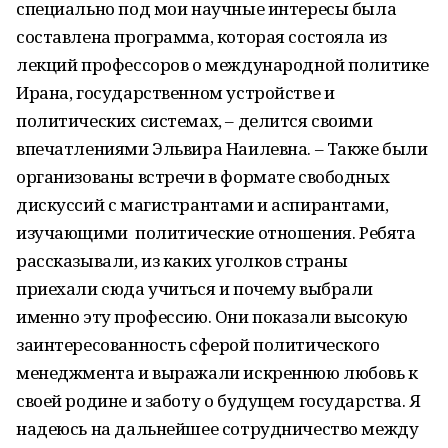
специально под мои научные интересы была
составлена программа, которая состояла из
лекций профессоров о международной политике
Ирана, государственном устройстве и
политических системах
, – делится своими
впечатлениями Эльвира
Наилевна
.
– Так
же были
организованы встречи в формате свободных
дискуссий с магистрантами и аспирантами,
изучающими политически
е
отношени
я
. Ребята
рассказывали, из каких уголков страны
приехали
сюда
учиться и почему выбрали
именно эту
профессию
. Они
показали высокую
заинтересованность сферой политического
менеджмента и выражали искреннюю
любовь к
своей родине и
заботу о будущем государства
. Я
н
адеюсь на дальнейшее сотрудничество между