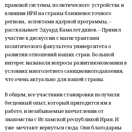
правовой системы, политическо
го
устройств
а
и
влияни
я
И
РИ
на страны ближневосточного
региона, аспект
ами
ядерной программы
, –
рассказывает Эдуард
Камалетдинов
.
– Принял
участие в дискуссии с магистрантами
политиче
ского факультета университета о
развитии отношений наших стран.
Большой
интерес вызыва
ли вопросы
развити
я
экономики в
условиях многолетнего
санкционного
давления,
что очень актуально для нашей страны.
В общем, все участники стажировки получили
бесценный опыт, который пригодится им в
работе, и незабываемые впечатления от
знакомства с Исламской республикой Иран. И
уже мечтают вернуться сюда. Они благодарны