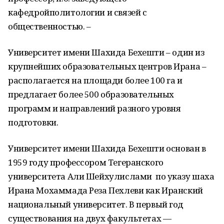
каф
едр
ой
политологии и связей с
общественностью
. –
У
ниверситет имени Шахида
Бехешти
– о
дин из
крупнейших образовательных центров
Ирана –
располагается на площади более 100 га и
предлагает более 500 образовательных
программ и направлений разного уровня
подготовки.
Университет имени Шахида
Бехешти
о
снован в
1959 году профессором Тегеранского
университета Али
Шейхулислами
по указу шаха
Ирана
Мохаммада
Реза Пехлеви как Иранский
национальный университет
. В первый год
существования на двух факультетах —