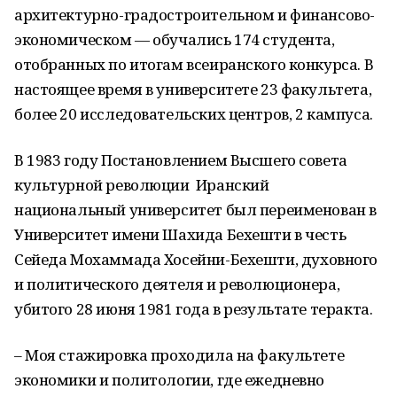
архитектурно-градостроительном и финансово-
экономическом — обучались 174 студента,
отобранных по итогам
всеиранского
конкурса. В
настоящее время в университете
23
факультета,
более
20
исследовательских центров, 2 кампуса.
В 1983 году Постановлением Высшего совета
культурной революции Иранский
национальный университет был переименован в
Университет имени Шахида
Бехешти
в честь
Сейеда
Мохаммада
Хосейни-Бехешти
, духовного
и политического деятеля и революционера,
убитого 28 июня 1981 года в результате теракта.
– Моя стажировка
проходил
а
на факультете
экономики и политологии, где ежедневно