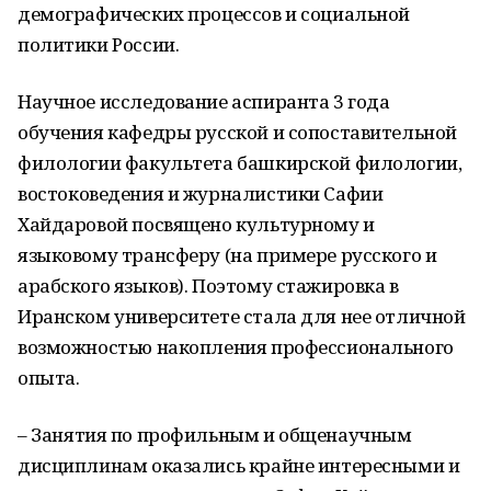
демографических процессов и социальной
политики России.
Научное
исследование
аспирант
а
3 года
обучения кафедры русской и сопоставительной
филологии
фак
ультета башкирской филологии,
во
с
токо
ведения и журналистики
Сафии
Хайдаров
ой
посвящено
культурному
и
языковому трансферу (на примере русского и
арабского языков).
Поэтому
стажировк
а
в
Иранском университете
стала
для нее
отличной
возможностью накопления профессионального
опыта
.
–
З
анятия по профильным и общенаучным
дисциплинам оказались крайне интересными и