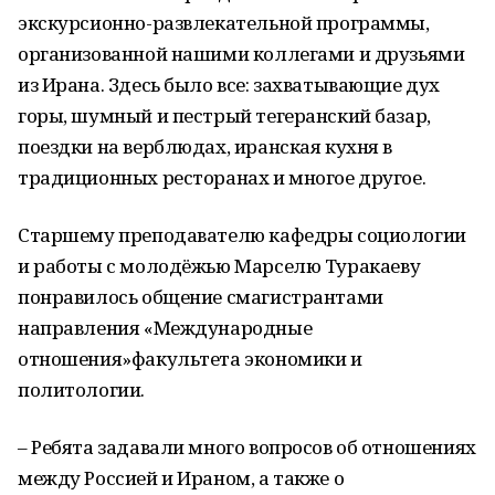
экскурсионно-развлекательной программы,
организованной нашими коллегами и друзьями
из Ирана. Здесь было все: захватываю
щие дух
горы
, шумный и пестрый тегеранский базар,
поездки на верблюдах, иранская кухня в
традиционных ресторанах и многое другое.
С
таршему
преподавател
ю
кафедры социологии
и работы с молодёжью Марсел
ю
Туракаев
у
понрав
илось общение с
магистра
н
т
ами
направления
«М
еждународные
отношения
»
факультета экономики и
политологии
.
– Ребята задавали много вопросов об отношениях
между Россией и Ираном, а также о