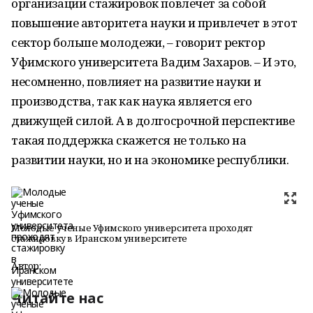
организации стажировок
повлечет за собой
повышение авторитета науки и привлечет в этот
сектор больше молодежи
, – говорит р
ектор
Уфимского университета Вадим Захаров
.
– И это
,
несомненно,
повлияет
на развити
е
науки и
производства, так как наука является его
движущей силой.
А в
долгосрочной перспективе
такая поддержка скажется не только на
развитии науки, но и на экономике республики
.
Молодые ученые Уфимского университета проходят
стажировку в Иранском университете
Автор:
Читайте нас