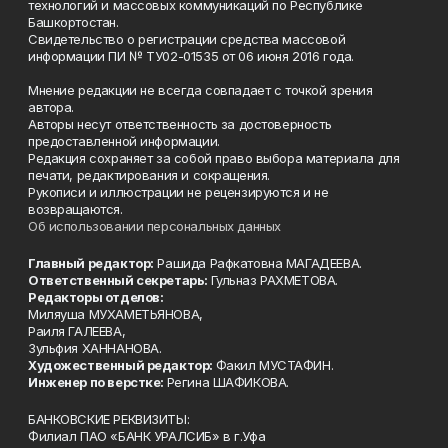
технологий и массовых коммуникаций по Республике
Башкортостан.
Свидетельство о регистрации средства массовой
информации ПИ № ТУ02-01535 от 06 июня 2016 года.
Мнение редакции не всегда совпадает с точкой зрения
автора.
Авторы несут ответственность за достоверность
предоставленной информации.
Редакция сохраняет за собой право выбора материала для
печати, редактирования и сокращения.
Рукописи и иллюстрации не рецензируются и не
возвращаются.
Об использовании персональных данных
Главный редактор:
Рашида Рафкатовна МАГАДЕЕВА.
Ответственный секретарь:
Гульназ РАХМЕТОВА.
Редакторы отделов:
Миляуша МУХАМЕТЬЯНОВА,
Раиля ГАЛЕЕВА,
Зульфия ХАННАНОВА.
Художественный редактор:
Факил МУСТАФИН.
Инженер по верстке:
Регина ШАФИКОВА.
БАНКОВСКИЕ РЕКВИЗИТЫ:
Филиал ПАО «БАНК УРАЛСИБ» в г.Уфа