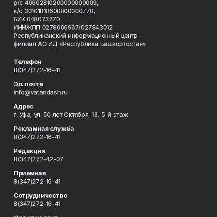
р/с 40602810200000000009,
к/с 30101810600000000770,
БИК 048073770
ИНН/КПП 0278066967/027843012
Республиканский информационный центр –
филиал АО ИД «Республика Башкортостан»
Телефон
8(347)272-16-41
Эл. почта
info@vatandash.ru
Адрес
г. Уфа, ул. 50 лет Октября, 13, 5-й этаж
Рекламная служба
8(347)272-16-41
Редакция
8(347)272-42-07
Приемная
8(347)272-16-41
Сотрудничество
8(347)272-16-41