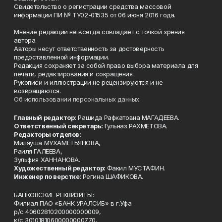
Свидетельство о регистрации средства массовой
информации ПИ № ТУ02-01535 от 06 июня 2016 года.
Мнение редакции не всегда совпадает с точкой зрения
автора.
Авторы несут ответственность за достоверность
предоставленной информации.
Редакция сохраняет за собой право выбора материала для
печати, редактирования и сокращения.
Рукописи и иллюстрации не рецензируются и не
возвращаются.
Об использовании персональных данных
Главный редактор:
Рашида Рафкатовна МАГАДЕЕВА.
Ответственный секретарь:
Гульназ РАХМЕТОВА.
Редакторы отделов:
Миляуша МУХАМЕТЬЯНОВА,
Раиля ГАЛЕЕВА,
Зульфия ХАННАНОВА.
Художественный редактор:
Факил МУСТАФИН.
Инженер по верстке:
Регина ШАФИКОВА.
БАНКОВСКИЕ РЕКВИЗИТЫ:
Филиал ПАО «БАНК УРАЛСИБ» в г.Уфа
р/с 40602810200000000009,
к/с 30101810600000000770,