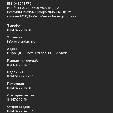
БИК 048073770
ИНН/КПП 0278066967/027843012
Республиканский информационный центр –
филиал АО ИД «Республика Башкортостан»
Телефон
8(347)272-16-41
Эл. почта
info@vatandash.ru
Адрес
г. Уфа, ул. 50 лет Октября, 13, 5-й этаж
Рекламная служба
8(347)272-16-41
Редакция
8(347)272-42-07
Приемная
8(347)272-16-41
Сотрудничество
8(347)272-16-41
Отдел кадров
8(347)272-42-07