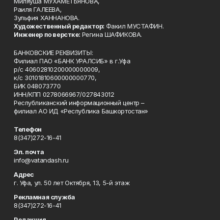
Миляуша МУХАМЕТЬЯНОВА,
Раиля ГАЛЕЕВА,
Зульфия ХАННАНОВА.
Художественный редактор:
Факил МУСТАФИН.
Инженер по верстке:
Регина ШАФИКОВА.
БАНКОВСКИЕ РЕКВИЗИТЫ:
Филиал ПАО «БАНК УРАЛСИБ» в г.Уфа
р/с 40602810200000000009,
к/с 30101810600000000770,
БИК 048073770
ИНН/КПП 0278066967/027843012
Республиканский информационный центр –
филиал АО ИД «Республика Башкортостан»
Телефон
8(347)272-16-41
Эл. почта
info@vatandash.ru
Адрес
г. Уфа, ул. 50 лет Октября, 13, 5-й этаж
Рекламная служба
8(347)272-16-41
Редакция