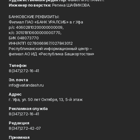
Инженер по верстке:
Регина ШАФИКОВА.
БАНКОВСКИЕ РЕКВИЗИТЫ:
Филиал ПАО «БАНК УРАЛСИБ» в г.Уфа
р/с 40602810200000000009,
к/с 30101810600000000770,
БИК 048073770
ИНН/КПП 0278066967/027843012
Республиканский информационный центр –
филиал АО ИД «Республика Башкортостан»
Телефон
8(347)272-16-41
Эл. почта
info@vatandash.ru
Адрес
г. Уфа, ул. 50 лет Октября, 13, 5-й этаж
Рекламная служба
8(347)272-16-41
Редакция
8(347)272-42-07
Приемная