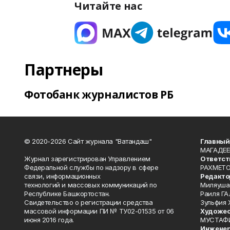
Читайте нас
Партнеры
Фотобанк журналистов РБ
© 2020-2026 Сайт журнала "Ватандаш"
Главный
МАГАДЕЕ
Журнал зарегистрирован Управлением
Ответст
Федеральной службы по надзору в сфере
РАХМЕТО
связи, информационных
Редакто
технологий и массовых коммуникаций по
Миляуша
Республике Башкортостан.
Раиля ГА
Свидетельство о регистрации средства
Зульфия
массовой информации ПИ № ТУ02-01535 от 06
Художес
июня 2016 года.
МУСТАФ
Инженер