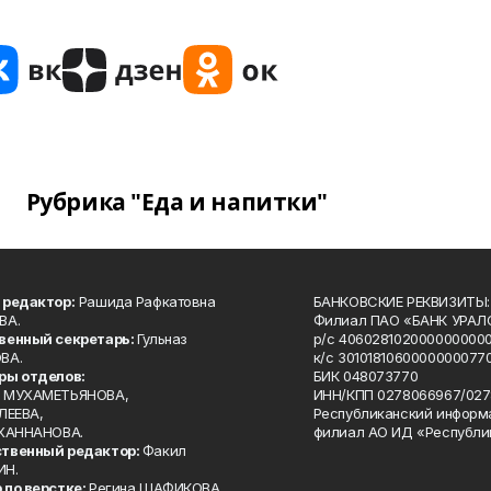
Рубрика "Еда и напитки"
 редактор:
Рашида Рафкатовна
БАНКОВСКИЕ РЕКВИЗИТЫ:
ВА.
Филиал ПАО «БАНК УРАЛС
венный секретарь:
Гульназ
р/с 4060281020000000000
ВА.
к/с 30101810600000000770
ры отделов:
БИК 048073770
 МУХАМЕТЬЯНОВА,
ИНН/КПП 0278066967/027
ЛЕЕВА,
Республиканский информ
 ХАННАНОВА.
филиал АО ИД «Республи
твенный редактор:
Факил
ИН.
 по верстке:
Регина ШАФИКОВА.