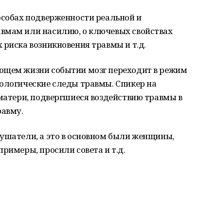
особах подверженности реальной и
вмам или насилию, о ключевых свойствах
 риска возникновения травмы и т.д.
ющем жизни событии мозг переходит в режим
иологические следы травмы. Спикер на
 матери, подвергшиеся воздействию травмы в
равму.
лушатели, а это в основном были женщины,
римеры, просили совета и т.д.