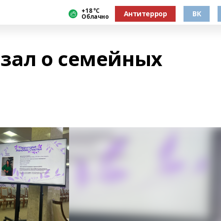
+18 °С
Антитеррор
ВК
Облачно
азал о семейных