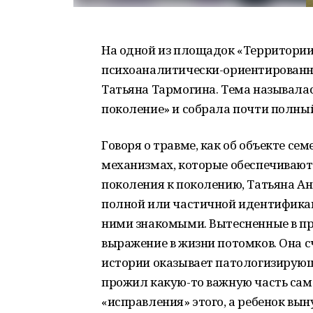
На одной из площадок «Территории
психоаналитически-ориентированн
Татьяна Тармогина. Тема называла
поколение» и собрала почти полный
Говоря о травме, как об объекте се
механизмах, которые обеспечивают
поколения к поколению, Татьяна Ан
полной или частичной идентификац
ними знакомыми. Вытесненные в п
выражение в жизни потомков. Она с
истории оказывает патологизирующе
прожил какую-то важную часть само
«исправления» этого, а ребенок вын