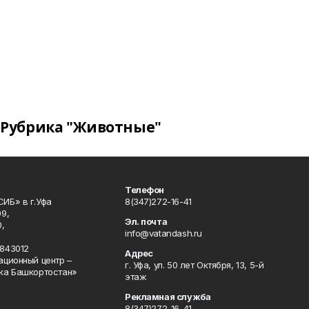
Рубрика "Животные"
Телефон
ИБ» в г.Уфа
8(347)272-16-41
9,
Эл. почта
,
info@vatandash.ru
843012
Адрес
ационный центр –
г. Уфа, ул. 50 лет Октября, 13, 5-й
ка Башкортостан»
этаж
Рекламная служба
8(347)272-16-41