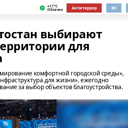
+17 °С
Антитеррор
ВК
Облачно
тостан выбирают
ерритории для
а
мирование комфортной городской среды»,
Инфраструктура для жизни», ежегодно
вание за выбор объектов благоустройства.