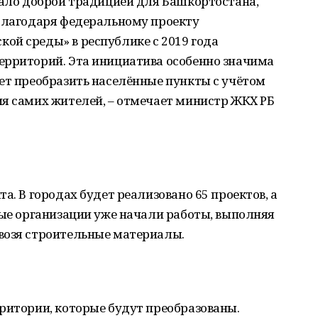
тало доброй традицией для Башкортостана,
 Благодаря федеральному проекту
ой среды» в республике с 2019 года
ерриторий. Эта инициатива особенно значима
ет преобразить населённые пункты с учётом
ия самих жителей, – отмечает министр ЖКХ РБ
а. В городах будет реализовано 65 проектов, а
ные организации уже начали работы, выполняя
возя строительные материалы.
ритории, которые будут преобразованы.