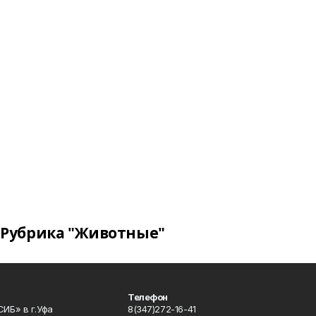
Рубрика "Животные"
Телефон
ИБ» в г.Уфа
8(347)272-16-41