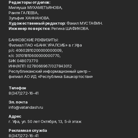
Редакторы отделов:
Миляуша МУХАМЕТЬЯНОВА,
Раиля ГАЛЕЕВА,
Зульфия ХАННАНОВА.
Художественный редактор:
Факил МУСТАФИН.
Инженер по верстке:
Регина ШАФИКОВА.
БАНКОВСКИЕ РЕКВИЗИТЫ:
Филиал ПАО «БАНК УРАЛСИБ» в г.Уфа
р/с 40602810200000000009,
к/с 30101810600000000770,
БИК 048073770
ИНН/КПП 0278066967/027843012
Республиканский информационный центр –
филиал АО ИД «Республика Башкортостан»
Телефон
8(347)272-16-41
Эл. почта
info@vatandash.ru
Адрес
г. Уфа, ул. 50 лет Октября, 13, 5-й этаж
Рекламная служба
8(347)272-16-41