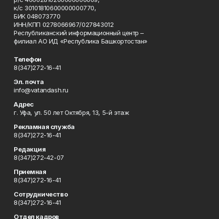
к/с 30101810600000000770,
БИК 048073770
ИНН/КПП 0278066967/027843012
Республиканский информационный центр –
филиал АО ИД «Республика Башкортостан»
Телефон
8(347)272-16-41
Эл. почта
info@vatandash.ru
Адрес
г. Уфа, ул. 50 лет Октября, 13, 5-й этаж
Рекламная служба
8(347)272-16-41
Редакция
8(347)272-42-07
Приемная
8(347)272-16-41
Сотрудничество
8(347)272-16-41
Отдел кадров