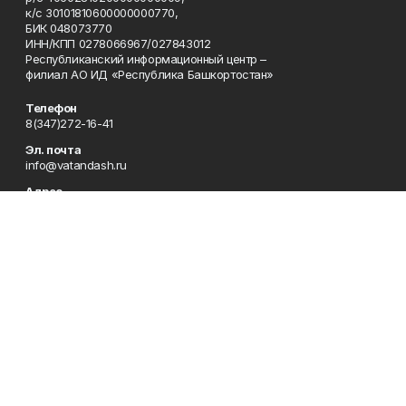
к/с 30101810600000000770,
БИК 048073770
ИНН/КПП 0278066967/027843012
Республиканский информационный центр –
филиал АО ИД «Республика Башкортостан»
Телефон
8(347)272-16-41
Эл. почта
info@vatandash.ru
Адрес
г. Уфа, ул. 50 лет Октября, 13, 5-й этаж
Рекламная служба
8(347)272-16-41
Редакция
8(347)272-42-07
Приемная
8(347)272-16-41
Сотрудничество
8(347)272-16-41
Отдел кадров