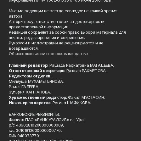
Мнение редакции не всегда совпадает с точкой зрения
автора.
Авторы несут ответственность за достоверность
предоставленной информации.
Редакция сохраняет за собой право выбора материала для
печати, редактирования и сокращения.
Рукописи и иллюстрации не рецензируются и не
возвращаются.
Об использовании персональных данных
Главный редактор:
Рашида Рафкатовна МАГАДЕЕВА.
Ответственный секретарь:
Гульназ РАХМЕТОВА.
Редакторы отделов:
Миляуша МУХАМЕТЬЯНОВА,
Раиля ГАЛЕЕВА,
Зульфия ХАННАНОВА.
Художественный редактор:
Факил МУСТАФИН.
Инженер по верстке:
Регина ШАФИКОВА.
БАНКОВСКИЕ РЕКВИЗИТЫ:
Филиал ПАО «БАНК УРАЛСИБ» в г.Уфа
р/с 40602810200000000009,
к/с 30101810600000000770,
БИК 048073770
ИНН/КПП 0278066967/027843012