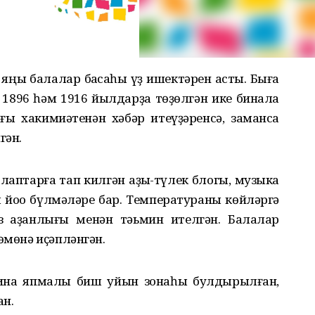
ңы балалар баҡсаһы үҙ ишектәрен асты. Быға
1896 һәм 1916 йылдарҙа төҙөлгән ике бинала
ы хакимиәтенән хәбәр итеүҙәренсә, заманса
гән.
аптарға тап килгән аҙыҡ-түлек блогы, музыка
 йоҡо бүлмәләре бар. Температураны көйләргә
 ҡаҙанлығы менән тәьмин ителгән. Балалар
өмөнә иҫәпләнгән.
зина япмалы биш уйын зонаһы булдырылған,
ан.