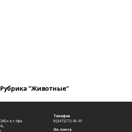
Рубрика "Животные"
Телефон
ИБ» в г.Уфа
8(347)272-16-41
9,
Эл. почта
,