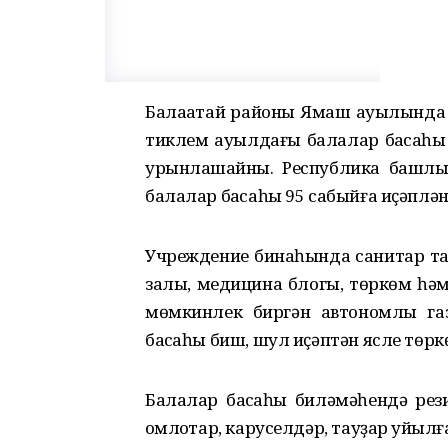
Балаҡатай районы Ямаш ауылында я
тиклем ауылдағы балалар баҡсаһы 
урынлашҡайны. Республика башлығ
балалар баҡсаһы 95 сабыйға иҫәплән
Учреждение бинаһында санитар тал
залы, медицина блогы, төркөм һәм
мөмкинлек биргән автономлы газ
баҡсаһы биш, шул иҫәптән ясле төрк
Балалар баҡсаһы биләмәһендә ре
ҡомлоҡтар, каруселдәр, тауҙар ҡуйылғ