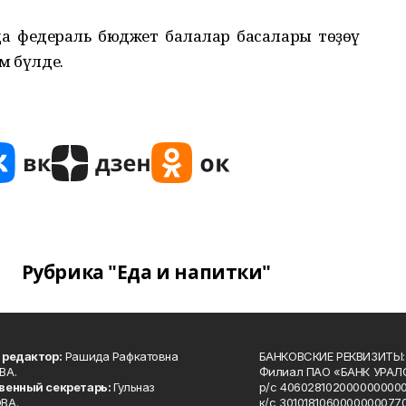
да федераль бюджет балалар баҡсалары төҙөү
м бүлде.
Рубрика "Еда и напитки"
 редактор:
Рашида Рафкатовна
БАНКОВСКИЕ РЕКВИЗИТЫ:
ВА.
Филиал ПАО «БАНК УРАЛС
венный секретарь:
Гульназ
р/с 4060281020000000000
ВА.
к/с 30101810600000000770