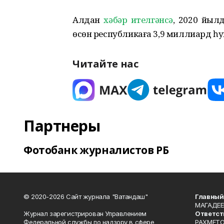
Алдан
хәбәр ителгәнсә
, 2020 йыл
өсөн республикаға 3,9 миллиард һу
Читайте нас
Партнеры
Фотобанк журналистов РБ
© 2020-2026 Сайт журнала "Ватандаш"
Главный
МАГАДЕЕ
Журнал зарегистрирован Управлением
Ответст
Федеральной службы по надзору в сфере
РАХМЕТО