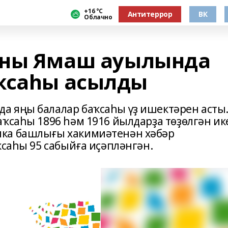
+16 °С
Антитеррор
ВК
Облачно
оны Ямаш ауылында
ҡсаһы асылды
а яңы балалар баҡсаһы үҙ ишектәрен асты
аҡсаһы 1896 һәм 1916 йылдарҙа төҙөлгән ик
ка башлығы хакимиәтенән хәбәр
ҡсаһы 95 сабыйға иҫәпләнгән.