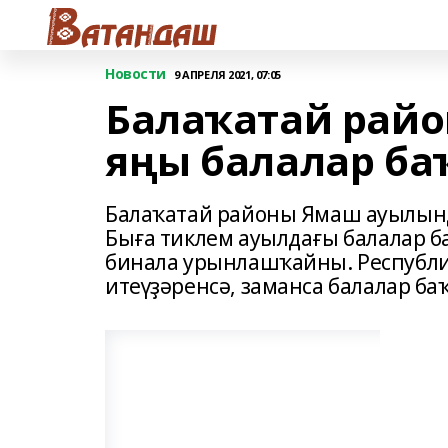
Новости
9 АПРЕЛЯ 2021, 07:05
Балаҡатай рай
яңы балалар ба
Балаҡатай районы Ямаш ауылынд
Быға тиклем ауылдағы балалар б
бинала урынлашҡайны. Республи
итеүҙәренсә, заманса балалар ба