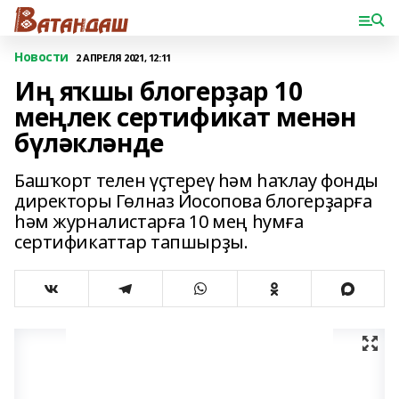
Новости
2 АПРЕЛЯ 2021, 12:11
Иң яҡшы блогерҙар 10
меңлек сертификат менән
бүләкләнде
Башҡорт телен үҫтереү һәм һаҡлау фонды
директоры Гөлназ Йосопова блогерҙарға
һәм журналистарға 10 мең һумға
сертификаттар тапшырҙы.