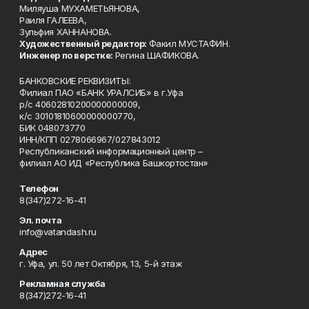
Миляуша МУХАМЕТЬЯНОВА,
Раиля ГАЛЕЕВА,
Зульфия ХАННАНОВА.
Художественный редактор:
Факил МУСТАФИН.
Инженер по верстке:
Регина ШАФИКОВА.
БАНКОВСКИЕ РЕКВИЗИТЫ:
Филиал ПАО «БАНК УРАЛСИБ» в г.Уфа
р/с 40602810200000000009,
к/с 30101810600000000770,
БИК 048073770
ИНН/КПП 0278066967/027843012
Республиканский информационный центр –
филиал АО ИД «Республика Башкортостан»
Телефон
8(347)272-16-41
Эл. почта
info@vatandash.ru
Адрес
г. Уфа, ул. 50 лет Октября, 13, 5-й этаж
Рекламная служба
8(347)272-16-41