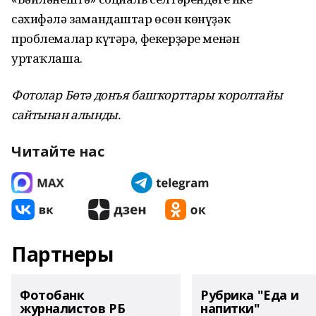
сәхифәлә замандаштар өсөн көнүҙәк
проблемалар күтәрә, фекерҙәре менән
уртаҡлаша.
Фотолар Бөтә донъя башҡорттары ҡоролтайы
сайтынан алынды.
Читайте нас
Партнеры
Фотобанк
Рубрика "Еда и
журналистов РБ
напитки"