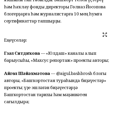
һәм һаҡлау фонды директоры Гөлназ Йосопова
блогерҙарға һәм журналистарға 10 мең һумға
сертификаттар тапшырҙы.
Еңеүселәр:
Гүзәл Ситдиҡова
— «Юлдаш» каналы алып
барыусыһы, «Махсус репортаж» проекты авторы;
Айгөл Шәйәхмәтова
— @aigul.bashbrosh блогы
авторы, «Башҡортостан тураһында биҙәүестәр»
проекты; үҙе эшләгән биҙәүестәрҙә
Башҡортостан тарихы һәм мәҙәниәтен
сағылдыра;