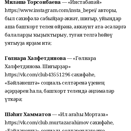
Миләүшә Торсонбаева
— «Инстабәпәй»
https://www.instagram.com/insta_bepei/ авторы,
был сәхифәлә сабыйҙар әкиәт, шиғыр, уйындар
аша башҡорт телен өйрәнә, аккаунт ата-әсәләргә
балаларҙы ҡыҙыҡтырыу, туған телгә һөйөү
уятыуҙа ярҙам итә;
Гөлнара Хәлфетдинова
— «Гөлнара
Хәлфетдинова. Шиғырҙар»
https://vk.com/club43551296 сәхифәһе,
«Бәйләнештә» социаль селтәренә үҙенең
әҫәрҙәрен һала, башҡорт телендә әңгәмәләр
үткәрә;
Шәһит Хамматов
— «Ил ағаһы Мортаза»
https://vk.com/club.murtazarahimov сәхифәһе,
«Бәйләнештә» социаль селтәрендәге ике