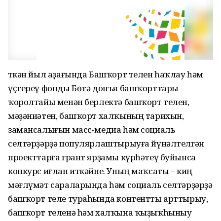
Үткән йыл аҙағында Башҡорт телен һаҡлау һәм
үҫтереү фонды Бөтә донъя башҡорттары
ҡоролтайы менән берлектә башҡорт телен,
мәҙәниәтен, башҡорт халҡының тарихын,
замансалығын масс-медиа һәм социаль
селтәрҙәрҙә популярлаштырыуға йүнәлтелгән
проекттарға грант ярҙамы күрһәтеү буйынса
конкурс иғлан иткәйне. Уның маҡсаты – киң
мәғлүмәт сараларында һәм социаль селтәрҙәрҙә
башҡорт теле тураһында контентты арттырыу,
башҡорт теленә һәм халҡына ҡыҙыҡһыныу