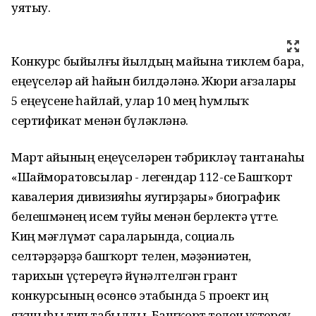
уятыу.
Конкурс быйылғы йылдың майына тиклем бара,
еңеүселәр ай һайын билдәләнә. Жюри ағзалары
5 еңеүсене һайлай, улар 10 мең һумлыҡ
сертификат менән бүләкләнә.
Март айының еңеүселәрен тәбрикләү тантанаһы
«Шайморатовсылар - легендар 112-се Башҡорт
кавалерия дивизияһы яугирҙары» биографик
белешмәнең исем туйы менән берлектә үтте.
Киң мәғлүмәт сараларында, социаль
селтәрҙәрҙә башҡорт телен, мәҙәниәтен,
тарихын үҫтереүгә йүнәлтелгән грант
конкурсының өсөнсө этабында 5 проект иң
яҡшыһы тип табылды. Башҡорт телен үҫтереү