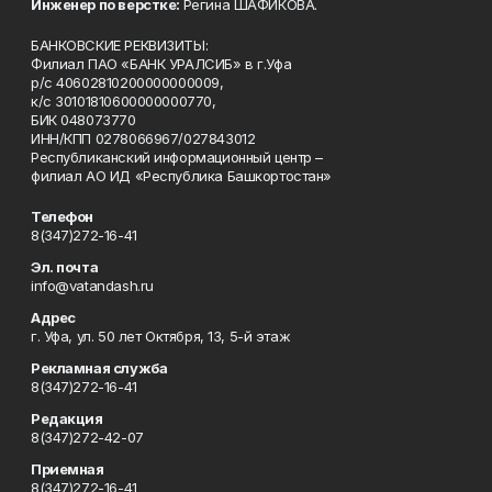
Инженер по верстке:
Регина ШАФИКОВА.
БАНКОВСКИЕ РЕКВИЗИТЫ:
Филиал ПАО «БАНК УРАЛСИБ» в г.Уфа
р/с 40602810200000000009,
к/с 30101810600000000770,
БИК 048073770
ИНН/КПП 0278066967/027843012
Республиканский информационный центр –
филиал АО ИД «Республика Башкортостан»
Телефон
8(347)272-16-41
Эл. почта
info@vatandash.ru
Адрес
г. Уфа, ул. 50 лет Октября, 13, 5-й этаж
Рекламная служба
8(347)272-16-41
Редакция
8(347)272-42-07
Приемная
8(347)272-16-41