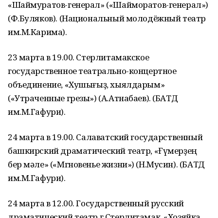
«Шаймуратов-генерал» («Шайморатов-генерал»)
(Ф.Буляков). (Национальный молодёжный театр
им.М.Карима).
23 марта в 19.00. Стерлитамакское
государственное театрально-концертное
объединение, «Хушығыҙ, хыялдарым»
(«Утраченные грезы») (А.Атнабаев). (БАТД
им.М.Гафури).
24 марта в 19.00. Салаватский государственный
башкирский драматический театр, «Ғүмерҙең
бер мәле» («Мгновенье жизни») (Н.Мусин). (БАТД
им.М.Гафури).
24 марта в 12.00. Государственный русский
драматический театр г.Стерлитамак, «Хозяйка