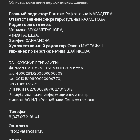
Об использовании персональных данных
Главный редактор:
Рашида Рафкатовна МАГАДЕЕВА.
Ответственный секретарь:
Гульназ РАХМЕТОВА.
Редакторы отделов:
Миляуша МУХАМЕТЬЯНОВА,
Раиля ГАЛЕЕВА,
Зульфия ХАННАНОВА.
Художественный редактор:
Факил МУСТАФИН.
Инженер по верстке:
Регина ШАФИКОВА.
БАНКОВСКИЕ РЕКВИЗИТЫ:
Филиал ПАО «БАНК УРАЛСИБ» в г.Уфа
р/с 40602810200000000009,
к/с 30101810600000000770,
БИК 048073770
ИНН/КПП 0278066967/027843012
Республиканский информационный центр –
филиал АО ИД «Республика Башкортостан»
Телефон
8(347)272-16-41
Эл. почта
info@vatandash.ru