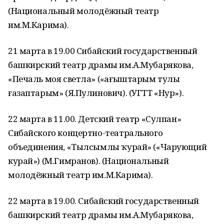
(Национальный молодёжный театр
им.М.Карима).
21 марта в 19.00 Сибайский государственный
башкирский театр драмы им.А.Мубарякова,
«Печаль моя светла» («Һағыштарым тулы
ғазаптарым» (Я.Пулинович). (УГТТ «Нур»).
22 марта в 11.00. Детский театр «Сулпан»
Сибайского концертно-театрального
объединения, «Тылсымлы ҡурай» («Чарующий
курай») (М.Гимранов). (Национальный
молодёжный театр им.М.Карима).
22 марта в 19.00. Сибайский государственный
башкирский театр драмы им.А.Мубарякова,