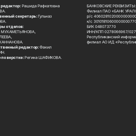
 редактор:
Рашида Рафкатовна
БАНКОВСКИЕ РЕКВИЗИТЫ:
ВА.
Филиал ПАО «БАНК УРАЛС
венный секретарь:
Гульназ
р/с 4060281020000000000
ВА.
к/с 30101810600000000770
ры отделов:
БИК 048073770
 МУХАМЕТЬЯНОВА,
ИНН/КПП 0278066967/027
ЛЕЕВА,
Республиканский информ
 ХАННАНОВА.
филиал АО ИД «Республи
твенный редактор:
Факил
ИН.
 по верстке:
Регина ШАФИКОВА.