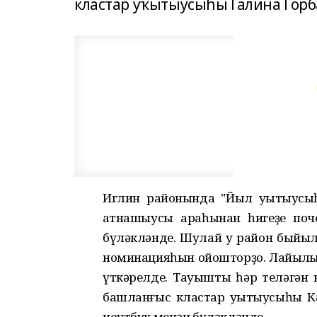
кластар уҡытыусыһы Галина Горб
Иглин районында "Йыл уҡытыусыһ
ҡатнашыусы араһынан һигеҙе поч
бүләкләнде. Шулай уҡ район быйыл
номинацияһын ойошторҙо. Лайыҡлы 
үткәрелде. Тауышты һәр теләгән 
башланғыс кластар уҡытыусыһы К
ноутбук менән бүләкләнде.