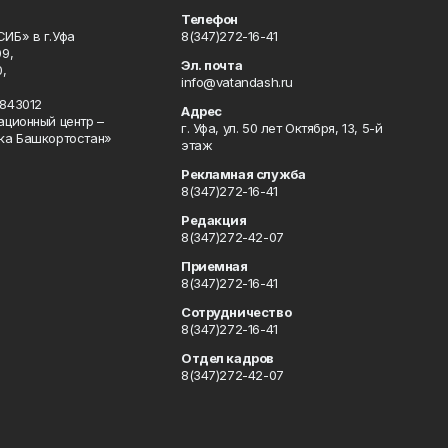
Телефон
ИБ» в г.Уфа
8(347)272-16-41
9,
Эл. почта
,
info@vatandash.ru
843012
Адрес
ационный центр –
г. Уфа, ул. 50 лет Октября, 13, 5-й
ка Башкортостан»
этаж
Рекламная служба
8(347)272-16-41
Редакция
8(347)272-42-07
Приемная
8(347)272-16-41
Сотрудничество
8(347)272-16-41
Отдел кадров
8(347)272-42-07