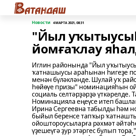
Новости
4 МАРТА 2021, 08:31
"Йыл уҡытыусыһ
йомғаҡлау яһа
Иглин районында "Йыл уҡытыусыһ
ҡатнашыусы араһынан һигеҙе по
менән бүләкләнде. Шулай уҡ ра
һөйөүе призы" номинацияһын о
социаль селтәрҙәрҙә үткәрелде. 
Номинацияла еңеүсе итеп башла
Ирина Сергеевна табылды һәм но
быйыл беренсе тапҡыр ҡатнашты
ойоштороусыларға рәхмәт әйтәһе
үҙешеүгә ҙур этәргес булып тора