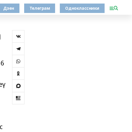
Дзен
Телеграм
Одноклассники
а
16
еү
с