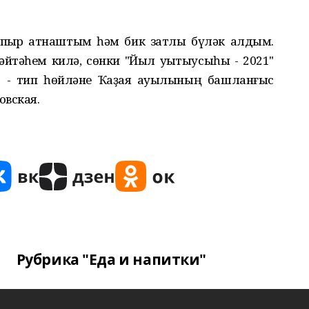
пҡыр ҡатнаштым һәм бик затлы бүләк алдым.
йтәһем килә, сөнки "Йыл уҡытыусыһы - 2021"
," - тип һөйләне Ҡаҙаяҡ ауылының башланғыс
овская.
Рубрика "Еда и напитки"