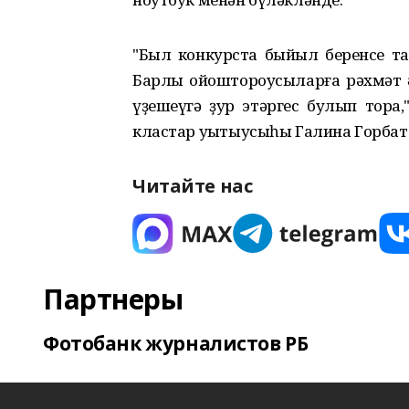
"Был конкурста быйыл беренсе та
Барлыҡ ойоштороусыларға рәхмәт ә
үҙешеүгә ҙур этәргес булып тора
кластар уҡытыусыһы Галина Горбат
Читайте нас
Партнеры
Фотобанк журналистов РБ