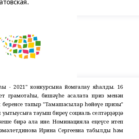
атовская.
ы - 2021" конкурсына йомғаҡлау яһалды. 16
ет грамотаһы, бишәүһе аҡсалата приз менән
 беренсе тапҡыр "Тамашасылар һөйөүе призы"
уҡытыусыға тауыш биреү социаль селтәрҙәрҙә
кеше бирә ала ине. Номинацияла еңеүсе итеп
әмәлетдинова Ирина Сергеевна табылды һәм