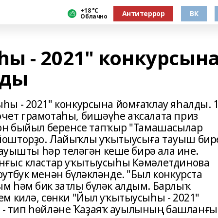
+18 °С
Антитеррор
ВК
Облачно
ы - 2021" конкурсын
лды
ы - 2021" конкурсына йомғаҡлау яһалды. 
чет грамотаһы, бишәүһе аҡсалата приз
йон быйыл беренсе тапҡыр "Тамашасылар
йошторҙо. Лайыҡлы уҡытыусыға тауыш бир
Тауышты һәр теләгән кеше бирә ала ине.
нғыс кластар уҡытыусыһы Кәмәлетдинова
утбук менән бүләкләнде. "Был конкурста
м һәм бик затлы бүләк алдым. Барлыҡ
м килә, сөнки "Йыл уҡытыусыһы - 2021"
," - тип һөйләне Ҡаҙаяҡ ауылының башланғы