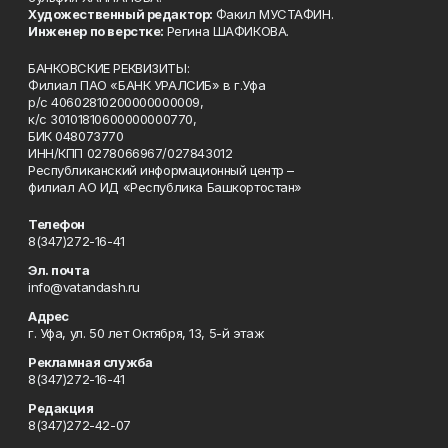
Художественный редактор:
Факил МУСТАФИН.
Инженер по верстке:
Регина ШАФИКОВА.
БАНКОВСКИЕ РЕКВИЗИТЫ:
Филиал ПАО «БАНК УРАЛСИБ» в г.Уфа
р/с 40602810200000000009,
к/с 30101810600000000770,
БИК 048073770
ИНН/КПП 0278066967/027843012
Республиканский информационный центр –
филиал АО ИД «Республика Башкортостан»
Телефон
8(347)272-16-41
Эл. почта
info@vatandash.ru
Адрес
г. Уфа, ул. 50 лет Октября, 13, 5-й этаж
Рекламная служба
8(347)272-16-41
Редакция
8(347)272-42-07