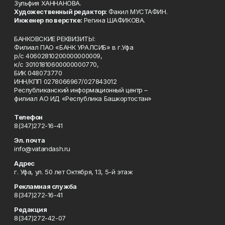
Зульфия ХАННАНОВА.
Художественный редактор:
Факил МУСТАФИН.
Инженер по верстке:
Регина ШАФИКОВА.
БАНКОВСКИЕ РЕКВИЗИТЫ:
Филиал ПАО «БАНК УРАЛСИБ» в г.Уфа
р/с 40602810200000000009,
к/с 30101810600000000770,
БИК 048073770
ИНН/КПП 0278066967/027843012
Республиканский информационный центр –
филиал АО ИД «Республика Башкортостан»
Телефон
8(347)272-16-41
Эл. почта
info@vatandash.ru
Адрес
г. Уфа, ул. 50 лет Октября, 13, 5-й этаж
Рекламная служба
8(347)272-16-41
Редакция
8(347)272-42-07