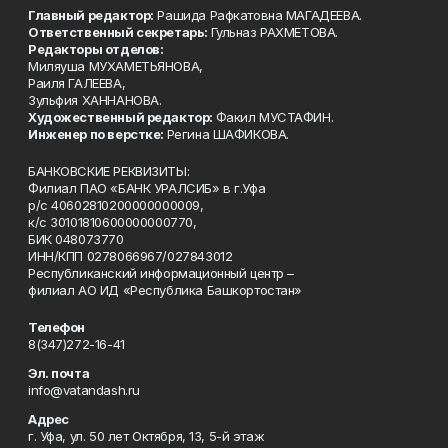
Главный редактор:
Рашида Рафкатовна МАГАДЕЕВА.
Ответственный секретарь:
Гульназ РАХМЕТОВА.
Редакторы отделов:
Миляуша МУХАМЕТЬЯНОВА,
Раиля ГАЛЕЕВА,
Зульфия ХАННАНОВА.
Художественный редактор:
Факил МУСТАФИН.
Инженер по верстке:
Регина ШАФИКОВА.
БАНКОВСКИЕ РЕКВИЗИТЫ:
Филиал ПАО «БАНК УРАЛСИБ» в г.Уфа
р/с 40602810200000000009,
к/с 30101810600000000770,
БИК 048073770
ИНН/КПП 0278066967/027843012
Республиканский информационный центр –
филиал АО ИД «Республика Башкортостан»
Телефон
8(347)272-16-41
Эл. почта
info@vatandash.ru
Адрес
г. Уфа, ул. 50 лет Октября, 13, 5-й этаж