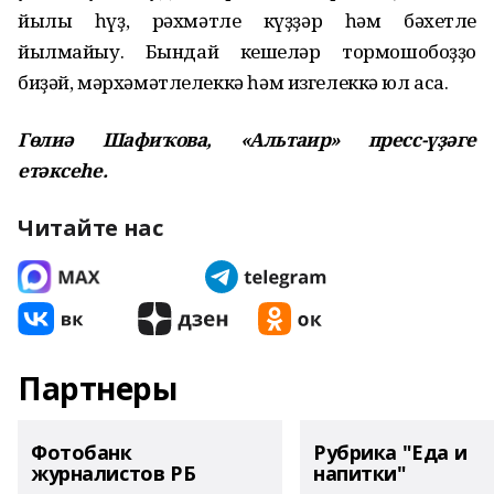
йылы һүҙ, рәхмәтле күҙҙәр һәм бәхетле
йылмайыу. Бындай кешеләр тормошобоҙҙо
биҙәй, мәрхәмәтлелеккә һәм изгелеккә юл аса.
Гөлиә Шафиҡова, «Альтаир» пресс-үҙәге
етәксеһе.
Читайте нас
Партнеры
Фотобанк
Рубрика "Еда и
журналистов РБ
напитки"