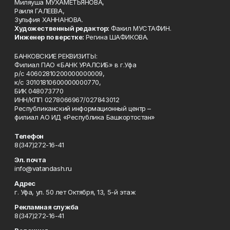
Миляуша МУХАМЕТЬЯНОВА,
Раиля ГАЛЕЕВА,
Зульфия ХАННАНОВА.
Художественный редактор:
Факил МУСТАФИН.
Инженер по верстке:
Регина ШАФИКОВА.
БАНКОВСКИЕ РЕКВИЗИТЫ:
Филиал ПАО «БАНК УРАЛСИБ» в г.Уфа
р/с 40602810200000000009,
к/с 30101810600000000770,
БИК 048073770
ИНН/КПП 0278066967/027843012
Республиканский информационный центр –
филиал АО ИД «Республика Башкортостан»
Телефон
8(347)272-16-41
Эл. почта
info@vatandash.ru
Адрес
г. Уфа, ул. 50 лет Октября, 13, 5-й этаж
Рекламная служба
8(347)272-16-41