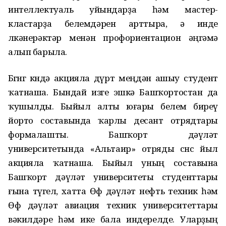
интеллектуаль уйындарҙа һәм мастер-
кластарҙа белемдәрен арттыра, ә инде
өлкәнерәктәр менән профориентацион әңгәмә
алып барыла.
Бөгөнгө көндә акцияла дүрт меңдән ашыу студент
ҡатнаша. Бындай изге эшкә Башҡортостан да
ҡушылды. Быйыл алты юғары белем биреү
йорто составында ҡарлы десант отрядтары
формалашты. Башҡорт дәүләт
университетында «Альтаир» отряды өсөнсө йыл
акцияла ҡатнаша. Быйыл уның составына
Башҡорт дәүләт университеты студенттары
ғына түгел, хатта Өфө дәүләт нефть техник һәм
Өфө дәүләт авиация техник университеттары
вәкилдәре һәм ике бала индерелде. Уларҙың