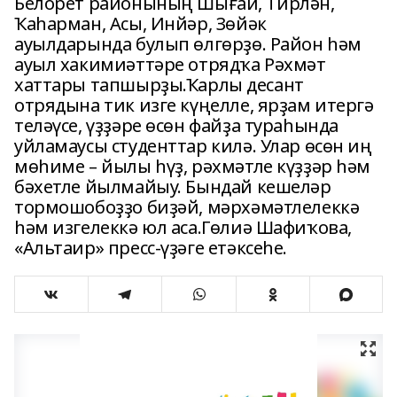
Белорет районының Шығай, Тирлән,
Ҡаһарман, Асы, Инйәр, Зөйәк
ауылдарында булып өлгөрҙө. Район һәм
ауыл хакимиәттәре отрядҡа Рәхмәт
хаттары тапшырҙы.Ҡарлы десант
отрядына тик изге күңелле, ярҙам итергә
теләүсе, үҙҙәре өсөн файҙа тураһында
уйламаусы студенттар килә. Улар өсөн иң
мөһиме – йылы һүҙ, рәхмәтле күҙҙәр һәм
бәхетле йылмайыу. Бындай кешеләр
тормошобоҙҙо биҙәй, мәрхәмәтлелеккә
һәм изгелеккә юл аса.Гөлиә Шафиҡова,
«Альтаир» пресс-үҙәге етәксеһе.