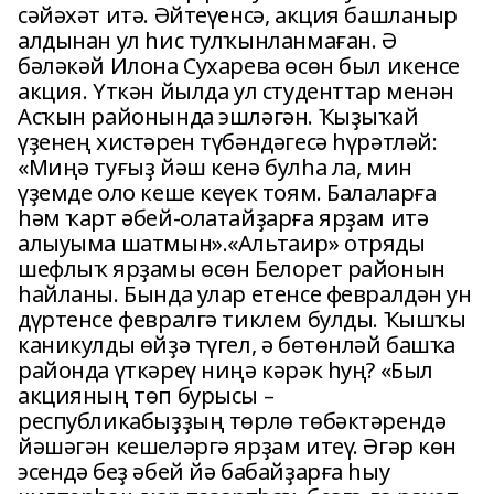
сәйәхәт итә. Әйтеүенсә, акция башланыр
алдынан ул һис тулҡынланмаған. Ә
бәләкәй Илона Сухарева өсөн был икенсе
акция. Үткән йылда ул студенттар менән
Асҡын районында эшләгән. Ҡыҙыҡай
үҙенең хистәрен түбәндәгесә һүрәтләй:
«Миңә туғыҙ йәш кенә булһа ла, мин
үҙемде оло кеше кеүек тоям. Балаларға
һәм ҡарт әбей-олатайҙарға ярҙам итә
алыуыма шатмын».«Альтаир» отряды
шефлыҡ ярҙамы өсөн Белорет районын
һайланы. Бында улар етенсе февралдән ун
дүртенсе февралгә тиклем булды. Ҡышҡы
каникулды өйҙә түгел, ә бөтөнләй башҡа
районда үткәреү ниңә кәрәк һуң? «Был
акцияның төп бурысы –
республикабыҙҙың төрлө төбәктәрендә
йәшәгән кешеләргә ярҙам итеү. Әгәр көн
эсендә беҙ әбей йә бабайҙарға һыу