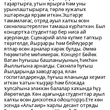
таҙартырға, утын ярырға һәм уны
урынлаштырырға, төрлө хужалыҡ
эштәрендә ярҙам иткән.Эштәрҙе
тамамлағас, отряд ауыл халҡы өсөн
сәхнәләштерелгән тамаша күрһәткән. Был
концертҡа студенттар бер нисә ай
әҙерләнде. Сценарий әллә күпме тапҡыр
төҙәтелде, йырҙарҙы һәм бейеүҙәрҙе
ятлар өсөн аҙналар кәрәк булды. Әммә
һөҙөмтәһе мөһимерәк. Концерт Бөйөк
Ватан һуғышы башланыуының һикһән
йыллығына арналды. Сәхнәлә һуғыш
йылдарында заводтарҙа, ялан
госпиталдәрендә, һуғыш яланында хеҙмәт
иткән ҡатын-ҡыҙҙар һәм блокада
ҡулсаһына эләккән балалар хаҡында һүҙ
йөрөтөлдө. Көн аҙағында студенттар ауыл
халҡы өсөн дискотека ойошторҙо.Ете көн
эсендә «Альтаир» ҡарлы десант отряды