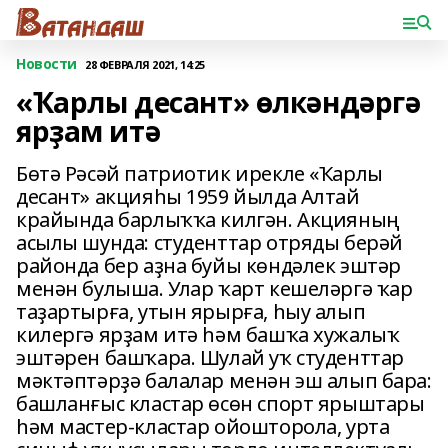
Новости
28 ФЕВРАЛЯ 2021, 14:25
«Ҡарлы десант» өлкәндәргә
ярҙам итә
Бөтә Рәсәй патриотик ирекле «Ҡарлы
десант» акцияһы 1959 йылда Алтай
крайында барлыҡҡа килгән. Акцияның
асылы шунда: студенттар отряды берәй
районда бер аҙна буйы көндәлек эштәр
менән булыша. Улар ҡарт кешеләргә ҡар
таҙартырға, утын ярырға, һыу алып
килергә ярҙам итә һәм башҡа хужалыҡ
эштәрен башҡара. Шулай уҡ студенттар
мәктәптәрҙә балалар менән эш алып бара:
башланғыс кластар өсөн спорт ярыштары
һәм мастер-кластар ойошторола, урта