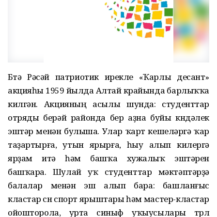
Бөтә Рәсәй патриотик ирекле «Ҡарлы десант»
акцияһы 1959 йылда Алтай крайында барлыҡҡа
килгән. Акцияның асылы шунда: студенттар
отряды берәй районда бер аҙна буйы көндәлек
эштәр менән булыша. Улар ҡарт кешеләргә ҡар
таҙартырға, утын ярырға, һыу алып килергә
ярҙам итә һәм башҡа хужалыҡ эштәрен
башҡара. Шулай уҡ студенттар мәктәптәрҙә
балалар менән эш алып бара: башланғыс
кластар өсөн спорт ярыштары һәм мастер-кластар
ойошторола, урта синыф уҡыусылары төрлө