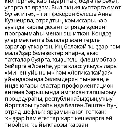
килтерһәк, ҡар таҙартһаҡ, беҙгә лә рәхәт,
уларға ла ярҙам. Был акция күптәргә өмөт
бүләк итә», – тип фекерен бүлешә Анна
Кузнецова, отрядтың комиссары.Һәр
ауылда ҡарлы десант отряды үҙенең
программаһы менән эш иткән. Көндөҙ
улар мәктәптә балалар өсөн төрлө
саралар үткәргән. Иң бәләкәй ҡыҙҙар һәм
малайҙар беләҙектәр яһарға, ағас
таҡталар буярға, ҡыҙыҡлы флешмобтар
бейергә өйрәнһә, урта класс уҡыусылары
«Минең уйыным» һәм «Логика ҡайҙа?»
уйындарында белемдәрен һынаған, ә
инде юғары кластар профориентацион
әңгәмә барышында имтихан тапшырыу
процедураһы, республикабыҙҙың уҡыу
йорттары тураһында белгән.Төштән һуң
отряд шефлыҡ ярҙамына юл тотҡан:
ҡыҙҙар һәм егеттәр ҡарт кешеләргә өй
тирәһен, ҡыйыҡтарҙы ҡарҙан