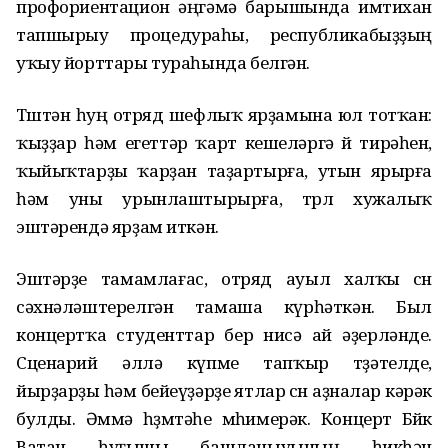
профориентацион әңгәмә барышында имтихан
тапшырыу процедураһы, республикабыҙҙың
уҡыу йорттары тураһында белгән.
Төштән һуң отряд шефлыҡ ярҙамына юл тотҡан:
ҡыҙҙар һәм егеттәр ҡарт кешеләргә өй тирәһен,
ҡыйыҡтарҙы ҡарҙан таҙартырға, утын ярырға
һәм уны урынлаштырырға, төрлө хужалыҡ
эштәрендә ярҙам иткән.
Эштәрҙе тамамлағас, отряд ауыл халҡы өсөн
сәхнәләштерелгән тамаша күрһәткән. Был
концертҡа студенттар бер нисә ай әҙерләнде.
Сценарий әллә күпме тапҡыр төҙәтелде,
йырҙарҙы һәм бейеүҙәрҙе ятлар өсөн аҙналар кәрәк
булды. Әммә һөҙөмтәһе мөһимерәк. Концерт Бөйөк
Ватан һуғышы башланыуының һикһән