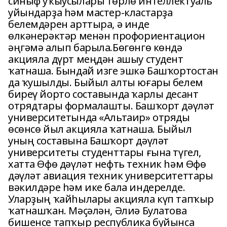
синыф уҡыусылары төрлө интеллектуаль
уйындарҙа һәм мастер-кластарҙа
белемдәрен арттыра, ә инде
өлкәнерәктәр менән профориентацион
әңгәмә алып барыла.Бөгөнгө көндә
акцияла дүрт меңдән ашыу студент
ҡатнаша. Бындай изге эшкә Башҡортостан
да ҡушылды. Быйыл алты юғары белем
биреү йорто составында ҡарлы десант
отрядтары формалашты. Башҡорт дәүләт
университетында «Альтаир» отряды
өсөнсө йыл акцияла ҡатнаша. Быйыл
уның составына Башҡорт дәүләт
университеты студенттары ғына түгел,
хатта Өфө дәүләт нефть техник һәм Өфө
дәүләт авиация техник университеттары
вәкилдәре һәм ике бала индерелде.
Уларҙың ҡайһылары акцияла күп тапҡыр
ҡатнашҡан. Мәҫәлән, Әлиә Булатова
бишенсе тапҡыр республика буйынса