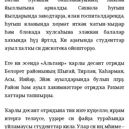
йыллығына арналды. Сәхнәлә һуғыш
йылдарында заводтарҙа, ялан госпиталдәрендә,
һуғыш яланында хеҙмәт иткән ҡатын-ҡыҙҙар
һәм блокада ҡулсаһына эләккән балалар
хаҡында һүҙ йөрөтөлдө. Көн аҙағында студенттар
ауыл халҡы өсөн дискотека ойошторҙо.
Ете көн эсендә «Альтаир» ҡарлы десант отряды
Белорет районының Шығай, Тирлән, Ҡаһарман,
Асы, Инйәр, Зөйәк ауылдарында булып өлгөрҙө.
Район һәм ауыл хакимиәттәре отрядҡа Рәхмәт
хаттары тапшырҙы.
Ҡарлы десант отрядына тик изге күңелле, ярҙам
итергә теләүсе, үҙҙәре өсөн файҙа тураһында
уйламаусы студенттар килә. Улар өсөн иң мөһиме –