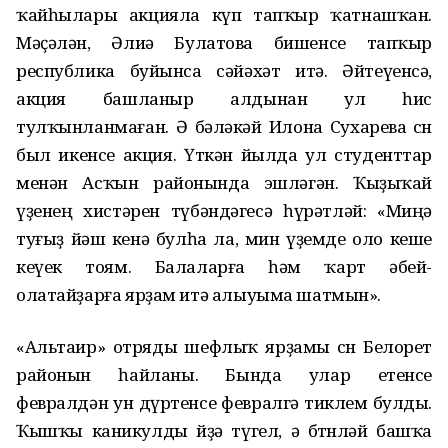
ҡайһылары акцияла күп тапҡыр ҡатнашҡан.
Мәҫәлән, Әлиә Булатова бишенсе тапҡыр
республика буйынса сәйәхәт итә. Әйтеүенсә,
акция башланыр алдынан ул һис
тулҡынланмаған. Ә бәләкәй Илона Сухарева өсөн
был икенсе акция. Үткән йылда ул студенттар
менән Асҡын районында эшләгән. Ҡыҙыҡай
үҙенең хистәрен түбәндәгесә һүрәтләй: «Миңә
туғыҙ йәш кенә булһа ла, мин үҙемде оло кеше
кеүек тоям. Балаларға һәм ҡарт әбей-
олатайҙарға ярҙам итә алыуыма шатмын».
«Альтаир» отряды шефлыҡ ярҙамы өсөн Белорет
районын һайланы. Бында улар етенсе
февралдән ун дүртенсе февралгә тиклем булды.
Ҡышҡы каникулды өйҙә түгел, ә бөтөнләй башҡа