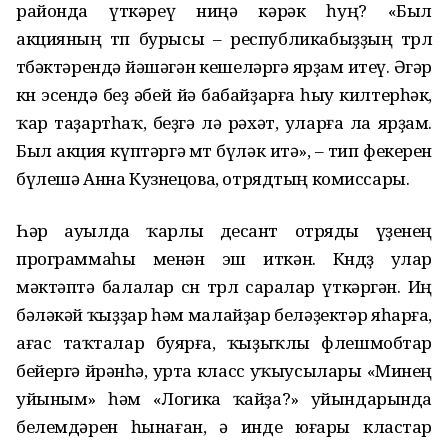
районда үткәреү ниңә кәрәк һуң? «Был
акцияның төп бурысы – республикабыҙҙың төрлө
төбәктәрендә йәшәгән кешеләргә ярҙам итеү. Әгәр
көн эсендә беҙ әбей йә бабайҙарға һыу килтерһәк,
ҡар таҙартһаҡ, беҙгә лә рәхәт, уларға ла ярҙам.
Был акция күптәргә өмөт бүләк итә», – тип фекерен
бүлешә Анна Кузнецова, отрядтың комиссары.
Һәр ауылда ҡарлы десант отряды үҙенең
программаһы менән эш иткән. Көндөҙ улар
мәктәптә балалар өсөн төрлө саралар үткәргән. Иң
бәләкәй ҡыҙҙар һәм малайҙар беләҙектәр яһарға,
ағас таҡталар буярға, ҡыҙыҡлы флешмобтар
бейергә өйрәнһә, урта класс уҡыусылары «Минең
уйыным» һәм «Логика ҡайҙа?» уйындарында
белемдәрен һынаған, ә инде юғары кластар