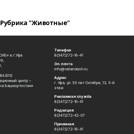
Рубрика "Животные"
Телефон
ИБ» в г.Уфа
8(347)272-16-41
9,
Эл. почта
,
info@vatandash.ru
843012
Адрес
ационный центр –
г. Уфа, ул. 50 лет Октября, 13, 5-й
ка Башкортостан»
этаж
Рекламная служба
8(347)272-16-41
Редакция
8(347)272-42-07
Приемная
8(347)272-16-41