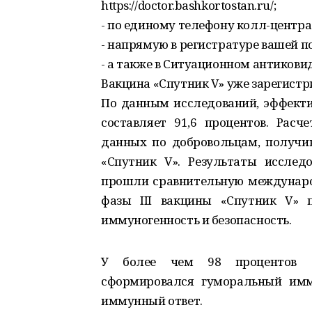
https://doctor.bashkortostan.ru/;
- по единому телефону колл-центра –
- напрямую в регистратуре вашей 
- а также в Ситуационном антиковид
Вакцина «Спутник V» уже зарегистри
По данным исследований, эффекти
составляет 91,6 процентов. Расч
данных по добровольцам, получи
«Спутник V». Результаты исслед
прошли сравнительную междунаро
фазы III вакцины «Спутник V» 
иммуногенность и безопасность.
У более чем 98 процентов д
сформировался гуморальный имм
иммунный ответ.