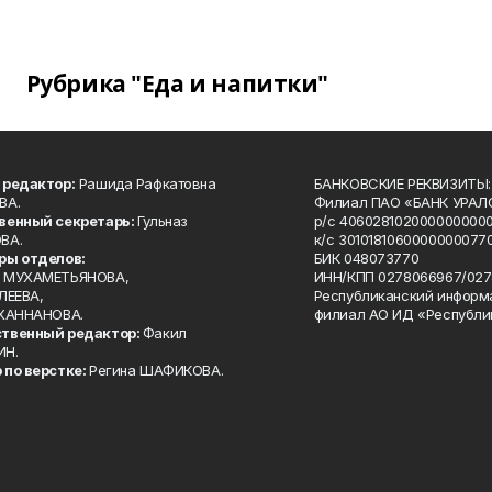
Рубрика "Еда и напитки"
 редактор:
Рашида Рафкатовна
БАНКОВСКИЕ РЕКВИЗИТЫ:
ВА.
Филиал ПАО «БАНК УРАЛС
венный секретарь:
Гульназ
р/с 4060281020000000000
ВА.
к/с 30101810600000000770
ры отделов:
БИК 048073770
 МУХАМЕТЬЯНОВА,
ИНН/КПП 0278066967/027
ЛЕЕВА,
Республиканский информ
 ХАННАНОВА.
филиал АО ИД «Республи
твенный редактор:
Факил
ИН.
 по верстке:
Регина ШАФИКОВА.