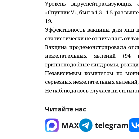
Уровень вируснейтрализующих а
«Спутник V», был в 1,3 - 1,5 раз вы
19.
Эффективность вакцины для лиц по
статистически не отличалась от так
Вакцина продемонстрировала отл
нежелательных явлений (94
гриппоподобные синдромы, реакции 
Независимым комитетом по мони
серьезных нежелательных явлений, 
Не наблюдалось случаев ни сильно
Читайте нас