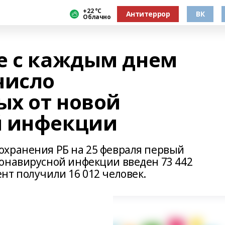
+22 °С
Антитеррор
ВК
Облачно
е с каждым днем
число
х от новой
й инфекции
охранения РБ на 25 февраля первый
онавирусной инфекции введен 73 442
нт получили 16 012 человек.