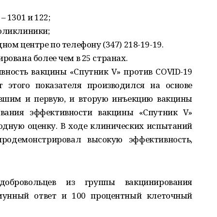
 1301 и 122;
поликлиники;
ном центре по телефону (347) 218-19-19.
рована более чем в 25 странах.
вность вакцины «Спутник V» против COVID-19
ет этого показателя производился на основе
вшим и первую, и вторую инъекцию вакцины
ования эффективности вакцины «Спутник V»
дную оценку. В ходе клинических испытаний
продемонстрировал высокую эффективность,
обровольцев из группы вакцинирования
унный ответ и 100 процентный клеточный