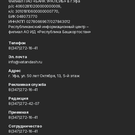
Филиал ПАО «БАНК УРАЛСИБ» в г.Уфа
р/с 40602810200000000009,
к/с 30101810600000000770,
БИК 048073770
ИНН/КПП 0278066967/027843012
Республиканский информационный центр –
филиал АО ИД «Республика Башкортостан»
Телефон
8(347)272-16-41
Эл. почта
info@vatandash.ru
Адрес
г. Уфа, ул. 50 лет Октября, 13, 5-й этаж
Рекламная служба
8(347)272-16-41
Редакция
8(347)272-42-07
Приемная
8(347)272-16-41
Сотрудничество
8(347)272-16-41