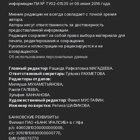
информации ПИ № ТУ02-01535 от 06 июня 2016 года.
Мнение редакции не всегда совпадает с точкой зрения
автора.
Авторы несут ответственность за достоверность
предоставленной информации.
Редакция сохраняет за собой право выбора материала для
печати, редактирования и сокращения.
Рукописи и иллюстрации не рецензируются и не
возвращаются.
Об использовании персональных данных
Главный редактор:
Рашида Рафкатовна МАГАДЕЕВА.
Ответственный секретарь:
Гульназ РАХМЕТОВА.
Редакторы отделов:
Миляуша МУХАМЕТЬЯНОВА,
Раиля ГАЛЕЕВА,
Зульфия ХАННАНОВА.
Художественный редактор:
Факил МУСТАФИН.
Инженер по верстке:
Регина ШАФИКОВА.
БАНКОВСКИЕ РЕКВИЗИТЫ:
Филиал ПАО «БАНК УРАЛСИБ» в г.Уфа
р/с 40602810200000000009,
к/с 30101810600000000770,
БИК 048073770