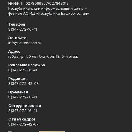
ИНН/КПП 0278066967/027843012
Республиканский информационный центр –
филиал АО ИД «Республика Башкортостан»
Телефон
8(347)272-16-41
Эл. почта
info@vatandash.ru
Адрес
г. Уфа, ул. 50 лет Октября, 13, 5-й этаж
Рекламная служба
8(347)272-16-41
Редакция
8(347)272-42-07
Приемная
8(347)272-16-41
Сотрудничество
8(347)272-16-41
Отдел кадров
8(347)272-42-07