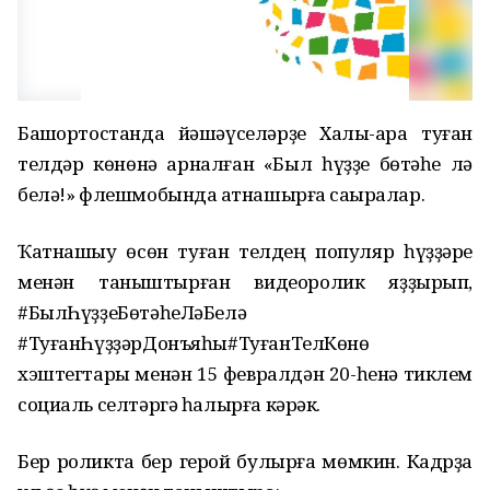
Башҡортостанда йәшәүселәрҙе Халыҡ-ара туған
телдәр көнөнә арналған «Был һүҙҙе бөтәһе лә
белә!» флешмобында ҡатнашырға саҡыралар.
Ҡатнашыу өсөн туған телдең популяр һүҙҙәре
менән таныштырған видеоролик яҙҙырып,
#БылҺүҙҙеБөтәһеЛәБелә
#ТуғанҺүҙҙәрДонъяһы#ТуғанТелКөнө
хэштегтары менән 15 февралдән 20-һенә тиклем
социаль селтәргә һалырға кәрәк.
Бер роликта бер герой булырға мөмкин. Кадрҙа