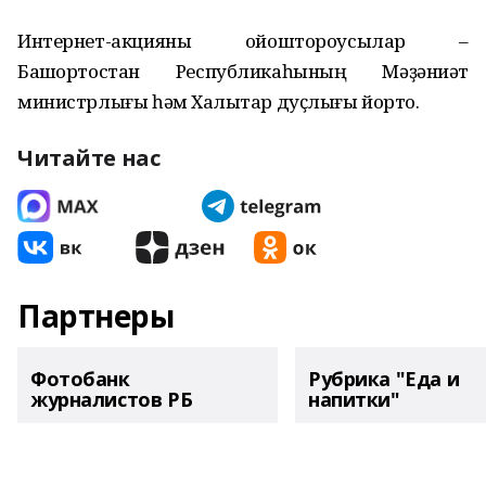
Интернет-акцияны ойоштороусылар –
Башҡортостан Республикаһының Мәҙәниәт
министрлығы һәм Халыҡтар дуҫлығы йорто.
Читайте нас
Партнеры
Фотобанк
Рубрика "Еда и
журналистов РБ
напитки"