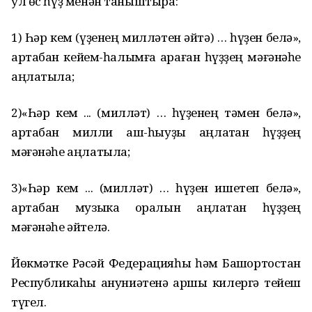
ул өс һүҙ менән таныштыра:
1) Һәр кем (үҙенең милләтен әйтә) … һүҙен белә»,
артабан кейем-һалымға ҡараған һүҙҙең мәғәнәһе
аңлатыла;
2)«Һәр кем ... (милләт) … һүҙенең тәмен белә»,
артабан милли аш-һыуҙы аңлатҡан һүҙҙең
мәғәнәһе аңлатыла;
3)«Һәр кем ... (милләт) … һүҙен ишетеп белә»,
артабан музыка ҡоралын аңлатҡан һүҙҙең
мәғәнәһе әйтелә.
Йөкмәтке Рәсәй Федерацияһы һәм Башҡортостан
Республикаһы ҡануниәтенә ҡаршы килергә тейеш
түгел.