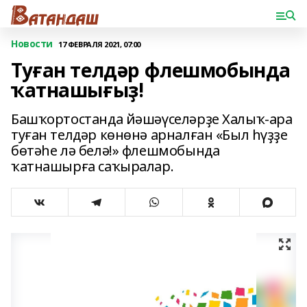
Новости
17 ФЕВРАЛЯ 2021, 07:00
Туған телдәр флешмобында
ҡатнашығыҙ!
Башҡортостанда йәшәүселәрҙе Халыҡ-ара
туған телдәр көнөнә арналған «Был һүҙҙе
бөтәһе лә белә!» флешмобында
ҡатнашырға саҡыралар.