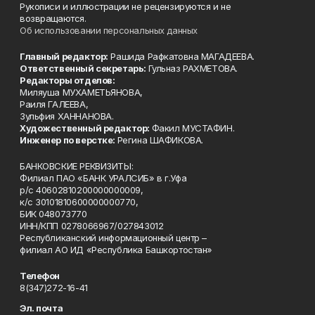
Рукописи и иллюстрации не рецензируются и не
возвращаются.
Об использовании персональных данных
Главный редактор:
Рашида Рафкатовна МАГАДЕЕВА.
Ответственный секретарь:
Гульназ РАХМЕТОВА.
Редакторы отделов:
Миляуша МУХАМЕТЬЯНОВА,
Раиля ГАЛЕЕВА,
Зульфия ХАННАНОВА.
Художественный редактор:
Факил МУСТАФИН.
Инженер по верстке:
Регина ШАФИКОВА.
БАНКОВСКИЕ РЕКВИЗИТЫ:
Филиал ПАО «БАНК УРАЛСИБ» в г.Уфа
р/с 40602810200000000009,
к/с 30101810600000000770,
БИК 048073770
ИНН/КПП 0278066967/027843012
Республиканский информационный центр –
филиал АО ИД «Республика Башкортостан»
Телефон
8(347)272-16-41
Эл. почта