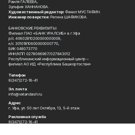
Раиля ГАЛЕЕВА,
Зульфия ХАННАНОВА.
Художественный редактор:
Факил МУСТАФИН.
Инженер по верстке:
Регина ШАФИКОВА.
БАНКОВСКИЕ РЕКВИЗИТЫ:
Филиал ПАО «БАНК УРАЛСИБ» в г.Уфа
р/с 40602810200000000009,
к/с 30101810600000000770,
БИК 048073770
ИНН/КПП 0278066967/027843012
Республиканский информационный центр –
филиал АО ИД «Республика Башкортостан»
Телефон
8(347)272-16-41
Эл. почта
info@vatandash.ru
Адрес
г. Уфа, ул. 50 лет Октября, 13, 5-й этаж
Рекламная служба
8(347)272-16-41
Редакция