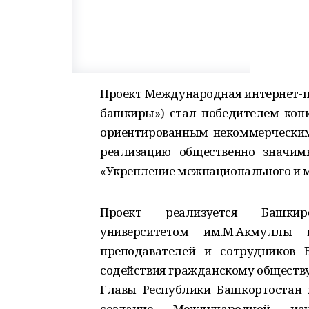
Проект Международная интернет-пла
башкиры») стал победителем конк
ориентированным некоммерческим
реализацию общественно значим
«Укрепление межнационального и м
Проект реализуется Башкир
университетом им.М.Акмуллы 
преподавателей и сотрудников
содействия гражданскому обществу
Главы Республики Башкортостан 
создание Международной науч