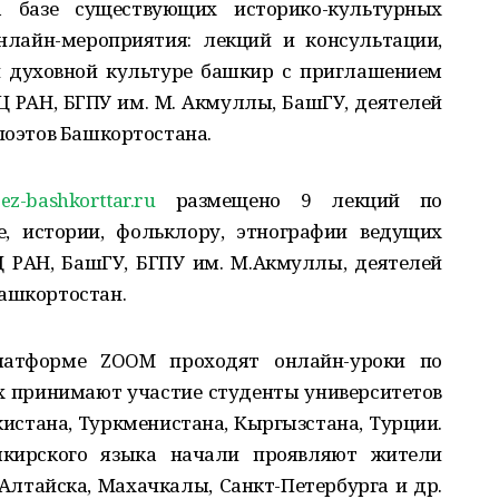
а базе существующих историко-культурных
нлайн-мероприятия: лекций и консультации,
и духовной культуре башкир с приглашением
 РАН, БГПУ им. М. Акмуллы, БашГУ, деятелей
 поэтов Башкортостана.
bez-bashkorttar.ru
размещено 9 лекций по
, истории, фольклору, этнографии ведущих
 РАН, БашГУ, БГПУ им. М.Акмуллы, деятелей
Башкортостан.
латформе ZOOM проходят онлайн-уроки по
х принимают участие студенты университетов
кистана, Туркменистана, Кыргызстана, Турции.
кирского языка начали проявляют жители
-Алтайска, Махачкалы, Санкт-Петербурга и др.