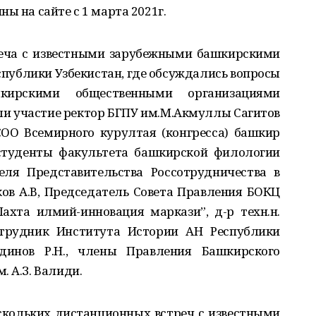
ы на сайте с 1 марта 2021г.
реча с известными зарубежными башкирскими
публики Узбекистан, где обсуждались вопросы
кирскими общественными организациями
ли участие ректор БГПУ им.М.Акмуллы Сагитов
СОО Всемирного курултая (конгресса) башкир
 студенты факультета башкирской филологии
еля Представительства Россотрудничества в
ов А.В, Председатель Совета Правления БОКЦ
ахта илмий-инновация маркази”, д-р техн.н.
отрудник Института Истории АН Республики
бдинов Р.Н., члены Правления Башкирского
. А.З. Валиди.
скольких дистанционных встреч с известными