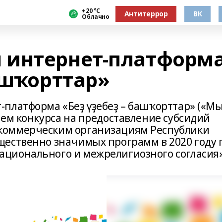
+20 °С
Антитеррор
ВК
Облачно
 интернет-платформ
ашҡорттар»
платформа «Беҙ үҙебеҙ – башҡорттар» («М
лем конкурса на предоставление субсидий
коммерческим организациям Республики
ественно значимых программ в 2020 году 
ционального и межрелигиозного согласия»