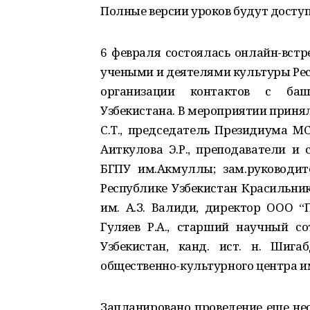
Полные версии уроков будут доступн
6 февраля состоялась онлайн-вст
учеными и деятелями культуры Рес
организации контактов с баш
Узбекистана. В мероприятии приня
С.Т., председатель Президиума М
Аиткулова Э.Р., преподаватели и
БГПУ им.Акмуллы; зам.руководит
Республике Узбекистан Красильник
им. А.З. Валиди, директор ООО “П
Гуляев Р.А., старший научный с
Узбекистан, канд. ист. н. Шига
общественно-культурного центра им
Запланировано проведение еще не