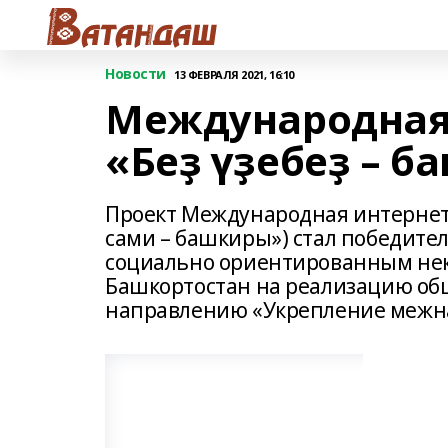
Новости
13 ФЕВРАЛЯ 2021, 16:10
Международная
«Беҙ үҙебеҙ – б
Проект Международная интернет-
сами – башкиры») стал победите
социально ориентированным не
Башкортостан на реализацию общ
направлению «Укрепление межна