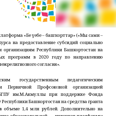
тформа «Беҙ үҙебеҙ – башҡорттар» («Мы сами –
урса на предоставление субсидий социально
 организациям Республики Башкортостан на
ых программ в 2020 году по направлению
ежрелигиозного согласия».
ским государственным педагогическим
и Первичной Профсоюзной организацией
 БГПУ им.М.Акмуллы при поддержке Фонда
 Республики Башкортостан на средства гранта
в объеме 1,4 млн рублей. Дополнительно на
но-образовательной интернет-платформы