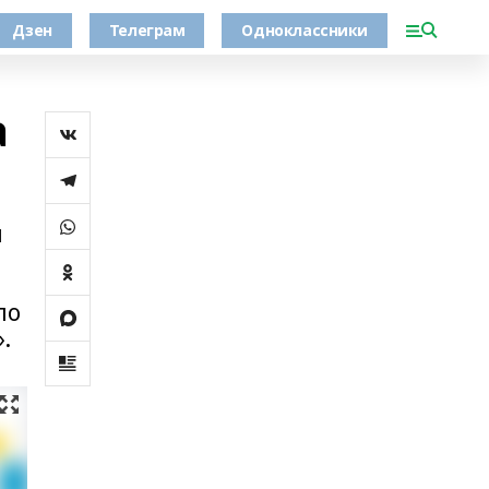
Дзен
Телеграм
Одноклассники
а
ы
по
.