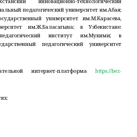
хстанский инновационно-технологический
нальный педагогический университет им.Абая;
сударственный университет им.М.Карасева,
рситет им.Ж.Баласагына; в Узбекистане:
педагогический институт им.Мукими; в
дарственный педагогический университет
вательной интернет-платформа
https://bez-
ях: