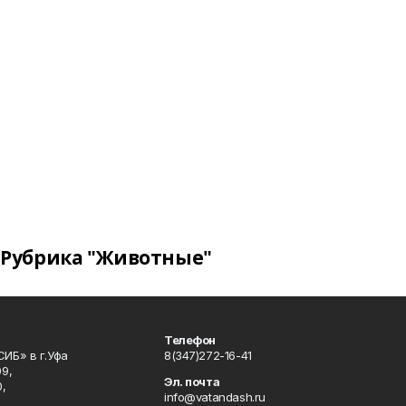
Рубрика "Животные"
Телефон
ИБ» в г.Уфа
8(347)272-16-41
9,
Эл. почта
,
info@vatandash.ru