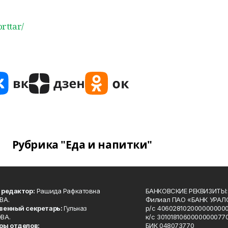
rttar/
Рубрика "Еда и напитки"
 редактор:
Рашида Рафкатовна
БАНКОВСКИЕ РЕКВИЗИТЫ:
ВА.
Филиал ПАО «БАНК УРАЛС
венный секретарь:
Гульназ
р/с 4060281020000000000
ВА.
к/с 30101810600000000770
ры отделов:
БИК 048073770