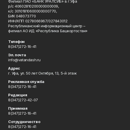
Филиал ПАО «БАНК УРАЛСИБ» в г.Уфа
р/с 40602810200000000009,
к/с 30101810600000000770,
БИК 048073770
ИНН/КПП 0278066967/027843012
Республиканский информационный центр –
филиал АО ИД «Республика Башкортостан»
Телефон
8(347)272-16-41
Эл. почта
info@vatandash.ru
Адрес
г. Уфа, ул. 50 лет Октября, 13, 5-й этаж
Рекламная служба
8(347)272-16-41
Редакция
8(347)272-42-07
Приемная
8(347)272-16-41
Сотрудничество
8(347)272-16-41