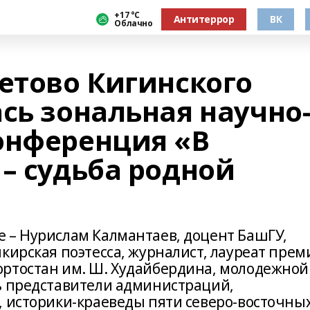
+17 °С
Антитеррор
ВК
Облачно
етово Кигинского
сь зональная научно
онференция «В
– судьба родной
 – Нурислам Калмантаев, доцент БашГУ,
кирская поэтесса, журналист, лауреат прем
ортостан им. Ш. Худайбердина, молодежной
ь представители администраций,
, историки-краеведы пяти северо-восточны