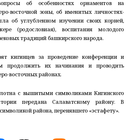
вопросы об особенностях орнаментов на
ро-восточной зоны, об именитых личностях-
шла об углубленном изучении своих корней,
ере (родословная), воспитания молодого
овековых традиций башкирского народа.
рят кигинцев за проведение конференции и
м продолжить их начинания и проводить
еро-восточных районах.
олотна с вышитыми символиками Кигинского
тории передана Салаватскому району. В
символикой района, перенявшего «эстафету».