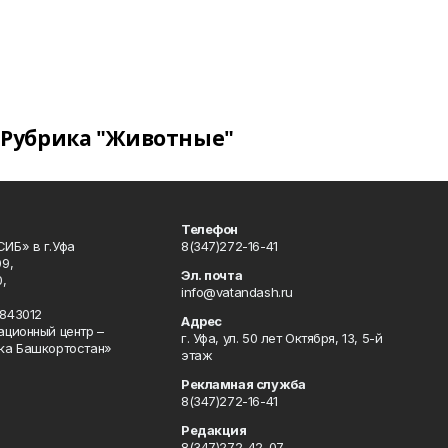
Рубрика "Животные"
Телефон
ИБ» в г.Уфа
8(347)272-16-41
9,
Эл. почта
,
info@vatandash.ru
843012
Адрес
ационный центр –
г. Уфа, ул. 50 лет Октября, 13, 5-й
ка Башкортостан»
этаж
Рекламная служба
8(347)272-16-41
Редакция
8(347)272-42-07