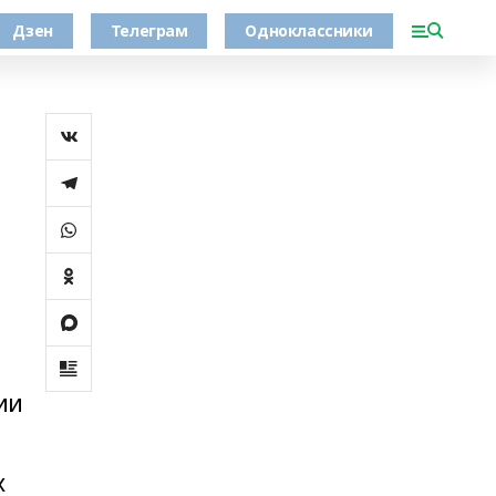
Дзен
Телеграм
Одноклассники
-
ии
х