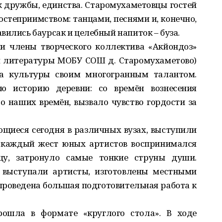
 дружбы, единства. Старомухаметовцы гостей
остеприимством: танцами, песнями и, конечно,
вились баурсак и целебный напиток – буза.
и члены творческого коллектива «Акйондоз»
 и литературы МОБУ СОШ д. Старомухаметово)
ма культуры своим многогранным талантом.
сю историю деревни: со времён вознесения
о наших времён, вызвало чувство гордости за
щиеся сегодня в различных вузах, выступили
, каждый жест юных артистов воспринимался
цу, затронуло самые тонкие струны души.
 выступали артисты, изготовлены местными
 проведена большая подготовительная работа к
рошла в формате «круглого стола». В ходе