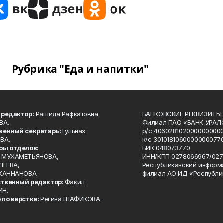
Рубрика "Еда и напитки"
 редактор:
Рашида Рафкатовна
БАНКОВСКИЕ РЕКВИЗИТЫ:
ВА.
Филиал ПАО «БАНК УРАЛС
венный секретарь:
Гульназ
р/с 4060281020000000000
ВА.
к/с 30101810600000000770
ры отделов:
БИК 048073770
 МУХАМЕТЬЯНОВА,
ИНН/КПП 0278066967/027
ЛЕЕВА,
Республиканский информ
 ХАННАНОВА.
филиал АО ИД «Республи
твенный редактор:
Факил
ИН.
 по верстке:
Регина ШАФИКОВА.