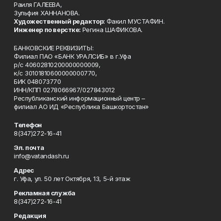
Раиля ГАЛЕЕВА,
Зульфия ХАННАНОВА.
Художественный редактор:
Факил МУСТАФИН.
Инженер по верстке:
Регина ШАФИКОВА.
БАНКОВСКИЕ РЕКВИЗИТЫ:
Филиал ПАО «БАНК УРАЛСИБ» в г.Уфа
р/с 40602810200000000009,
к/с 30101810600000000770,
БИК 048073770
ИНН/КПП 0278066967/027843012
Республиканский информационный центр –
филиал АО ИД «Республика Башкортостан»
Телефон
8(347)272-16-41
Эл. почта
info@vatandash.ru
Адрес
г. Уфа, ул. 50 лет Октября, 13, 5-й этаж
Рекламная служба
8(347)272-16-41
Редакция