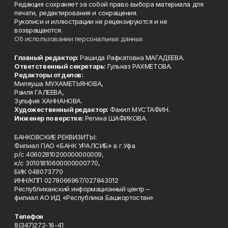
Редакция сохраняет за собой право выбора материала для
печати, редактирования и сокращения.
Рукописи и иллюстрации не рецензируются и не
возвращаются.
Об использовании персональных данных
Главный редактор:
Рашида Рафкатовна МАГАДЕЕВА.
Ответственный секретарь:
Гульназ РАХМЕТОВА.
Редакторы отделов:
Миляуша МУХАМЕТЬЯНОВА,
Раиля ГАЛЕЕВА,
Зульфия ХАННАНОВА.
Художественный редактор:
Факил МУСТАФИН.
Инженер по верстке:
Регина ШАФИКОВА.
БАНКОВСКИЕ РЕКВИЗИТЫ:
Филиал ПАО «БАНК УРАЛСИБ» в г.Уфа
р/с 40602810200000000009,
к/с 30101810600000000770,
БИК 048073770
ИНН/КПП 0278066967/027843012
Республиканский информационный центр –
филиал АО ИД «Республика Башкортостан»
Телефон
8(347)272-16-41