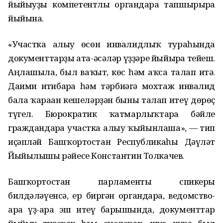
йыйыуҙы компетентлы органдарға тапшырырға
йыйына.
«Участка алыу өсөн инвалидлыҡ тураһында
документтарҙы ата-әсәләр үҙҙәре йыйырға тейеш.
Аңлашыла, был ваҡыт, көс һәм аҡса талап итә.
Даими иғтибарға һәм тәрбиәгә мохтаж инвалид
бала ҡараған кешеләрҙән быны талап итеү дөрөҫ
түгел. Бюрократик ҡатмарлыҡтарға бәйле
граждандарға участка алыу ҡыйынлаша», — тип
иҫәпләй Башҡортостан Республикаһы Дәүләт
Йыйылышы рәйесе Константин Толкачев.
Башҡортостан парламенты спикеры
билдәләүенсә, ер биргән органдарға, ведомство-
ара үҙ-ара эш итеү барышында, документтар