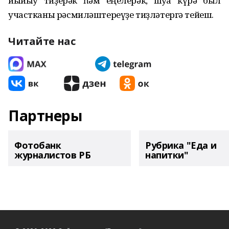
йыйыу тиҙерәк һәм еңелерәк, шуға күрә был
участканы рәсмиләштереүҙе тиҙләтергә тейеш.
Читайте нас
Партнеры
Фотобанк
Рубрика "Еда и
журналистов РБ
напитки"