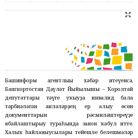
Башинформ агентлығы хәбәр итеүенсә,
Башҡортостан Дәүләт Йыйылышы – Ҡоролтай
депутаттары тәүге уҡыуҙа инвалид бала
тәрбиәләгән ғаиләләрҙең ер алыу өсөн
документтарын рәсмиләштереүҙе
ябайлаштырыу тураһында закон ҡабул итте.
Халыҡ һайланыусылары тейешле белешмәләр