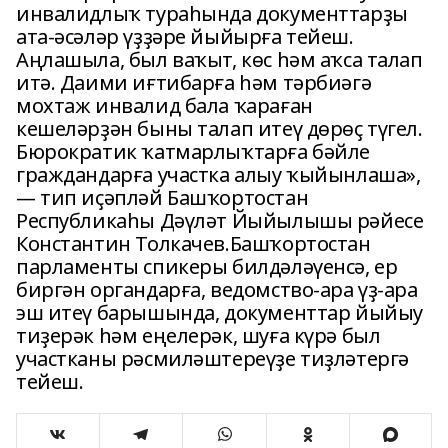
инвалидлыҡ тураһында документтарҙы
ата-әсәләр үҙҙәре йыйырға тейеш.
Аңлашыла, был ваҡыт, көс һәм аҡса талап
итә. Даими иғтибарға һәм тәрбиәгә
мохтаж инвалид бала ҡараған
кешеләрҙән быны талап итеү дөрөҫ түгел.
Бюрократик ҡатмарлыҡтарға бәйле
граждандарға участка алыу ҡыйынлаша»,
— тип иҫәпләй Башҡортостан
Республикаһы Дәүләт Йыйылышы рәйесе
Константин Толкачев.Башҡортостан
парламенты спикеры билдәләүенсә, ер
биргән органдарға, ведомство-ара үҙ-ара
эш итеү барышында, документтар йыйыу
тиҙерәк һәм еңелерәк, шуға күрә был
участканы рәсмиләштереүҙе тиҙләтергә
тейеш.