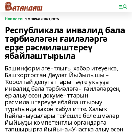
Новости
1 ФЕВРАЛЯ 2021, 08:05
Республикала инвалид бала
тәрбиәләгән ғаиләләргә
ерҙе рәсмиләштереү
ябайлаштырыла
Башинформ агентлығы хәбәр итеүенсә,
Башҡортостан Дәүләт Йыйылышы –
Ҡоролтай депутаттары тәүге уҡыуҙа
инвалид бала тәрбиәләгән ғаиләләрҙең
ер алыу өсөн документтарын
рәсмиләштереүҙе ябайлаштырыу
тураһында закон ҡабул итте. Халыҡ
һайланыусылары тейешле белешмәләр
йыйыуҙы компетентлы органдарға
тапшырырға йыйына.«Участка алыу өсөн