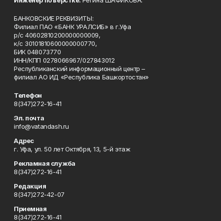
Инженер по верстке:
Регина ШАФИКОВА.
БАНКОВСКИЕ РЕКВИЗИТЫ:
Филиал ПАО «БАНК УРАЛСИБ» в г.Уфа
р/с 40602810200000000009,
к/с 30101810600000000770,
БИК 048073770
ИНН/КПП 0278066967/027843012
Республиканский информационный центр –
филиал АО ИД «Республика Башкортостан»
Телефон
8(347)272-16-41
Эл. почта
info@vatandash.ru
Адрес
г. Уфа, ул. 50 лет Октября, 13, 5-й этаж
Рекламная служба
8(347)272-16-41
Редакция
8(347)272-42-07
Приемная
8(347)272-16-41