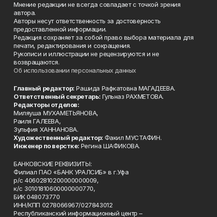
Мнение редакции не всегда совпадает с точкой зрения
автора.
Авторы несут ответственность за достоверность
предоставленной информации.
Редакция сохраняет за собой право выбора материала для
печати, редактирования и сокращения.
Рукописи и иллюстрации не рецензируются и не
возвращаются.
Об использовании персональных данных
Главный редактор:
Рашида Рафкатовна МАГАДЕЕВА.
Ответственный секретарь:
Гульназ РАХМЕТОВА.
Редакторы отделов:
Миляуша МУХАМЕТЬЯНОВА,
Раиля ГАЛЕЕВА,
Зульфия ХАННАНОВА.
Художественный редактор:
Факил МУСТАФИН.
Инженер по верстке:
Регина ШАФИКОВА.
БАНКОВСКИЕ РЕКВИЗИТЫ:
Филиал ПАО «БАНК УРАЛСИБ» в г.Уфа
р/с 40602810200000000009,
к/с 30101810600000000770,
БИК 048073770
ИНН/КПП 0278066967/027843012
Республиканский информационный центр –